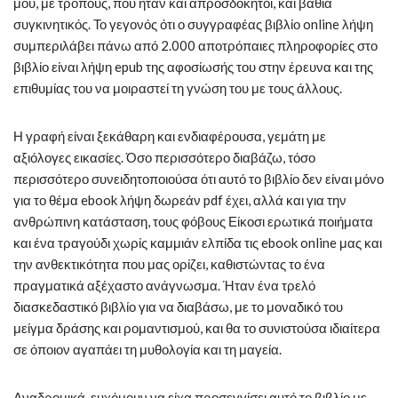
μου, με τρόπους, που ήταν και απροσδόκητοι, και βαθιά
συγκινητικός. Το γεγονός ότι ο συγγραφέας βιβλίο online λήψη
συμπεριλάβει πάνω από 2.000 αποτρόπαιες πληροφορίες στο
βιβλίο είναι λήψη epub της αφοσίωσής του στην έρευνα και της
επιθυμίας του να μοιραστεί τη γνώση του με τους άλλους.
Η γραφή είναι ξεκάθαρη και ενδιαφέρουσα, γεμάτη με
αξιόλογες εικασίες. Όσο περισσότερο διαβάζω, τόσο
περισσότερο συνειδητοποιούσα ότι αυτό το βιβλίο δεν είναι μόνο
για το θέμα ebook λήψη δωρεάν pdf έχει, αλλά και για την
ανθρώπινη κατάσταση, τους φόβους Είκοσι ερωτικά ποιήματα
και ένα τραγούδι χωρίς καμμιάν ελπίδα τις ebook online μας και
την ανθεκτικότητα που μας ορίζει, καθιστώντας το ένα
πραγματικά αξέχαστο ανάγνωσμα. Ήταν ένα τρελό
διασκεδαστικό βιβλίο για να διαβάσω, με το μοναδικό του
μείγμα δράσης και ρομαντισμού, και θα το συνιστούσα ιδιαίτερα
σε όποιον αγαπάει τη μυθολογία και τη μαγεία.
Αναδρομικά, ευχόμουν να είχα προσεγγίσει αυτό το βιβλίο με