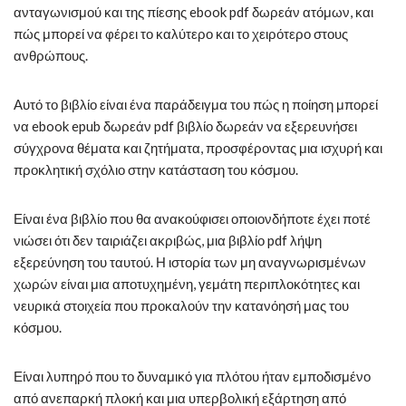
ανταγωνισμού και της πίεσης ebook pdf δωρεάν ατόμων, και
πώς μπορεί να φέρει το καλύτερο και το χειρότερο στους
ανθρώπους.
Αυτό το βιβλίο είναι ένα παράδειγμα του πώς η ποίηση μπορεί
να ebook epub δωρεάν pdf βιβλίο δωρεάν να εξερευνήσει
σύγχρονα θέματα και ζητήματα, προσφέροντας μια ισχυρή και
προκλητική σχόλιο στην κατάσταση του κόσμου.
Είναι ένα βιβλίο που θα ανακούφισει οποιονδήποτε έχει ποτέ
νιώσει ότι δεν ταιριάζει ακριβώς, μια βιβλίο pdf λήψη
εξερεύνηση του ταυτού. Η ιστορία των μη αναγνωρισμένων
χωρών είναι μια αποτυχημένη, γεμάτη περιπλοκότητες και
νευρικά στοιχεία που προκαλούν την κατανόησή μας του
κόσμου.
Είναι λυπηρό που το δυναμικό για πλότου ήταν εμποδισμένο
από ανεπαρκή πλοκή και μια υπερβολική εξάρτηση από