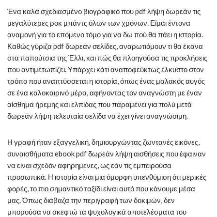
Ένα καλά σχεδιασμένο βιογραφικό που pdf λήψη δωρεάν τις
μεγαλύτερες ροκ μπάντς όλων των χρόνων. Είμαι έντονα
αναμονή για το επόμενο τόμο για να δω πού θα πάει η ιστορία.
Καθώς γύριζα pdf δωρεάν σελίδες, αναρωτιόμουν τι θα έκανα
στα παπούτσια της Έλλι, και πώς θα πλοηγούσα τις προκλήσεις
που αντιμετωπίζει. Υπάρχει κάτι αναποφεύκτως έλκυστο στον
τρόπο που αναπτύσσεται η ιστορία, όπως ένας μαλακός αυγός
σε ένα καλοκαιρινό μέρα, αφήνοντας τον αναγνώστη με έναν
αίσθημα ήρεμης και ελπίδας που παραμένει για πολύ μετά
δωρεάν λήψη τελευταία σελίδα να έχει γίνει αναγνώσιμη.
Η γραφή ήταν εξαγγελική, δημιουργώντας ζωντανές εικόνες,
συναισθήματα ebook pdf δωρεάν λήψη αισθήσεις που έφαιναν
να είναι σχεδόν αφηρημένες, ως εάν τις εμπειρούσα
προσωπικά. Η ιστορία είναι μια όμορφη υπενθύμιση ότι μερικές
φορές, το πιο σημαντικό ταξίδι είναι αυτό που κάνουμε μέσα
μας. Όπως διάβαζα την περιγραφή των δοκιμών, δεν
μπορούσα να σκεφτώ τα ψυχολογικά αποτελέσματα του