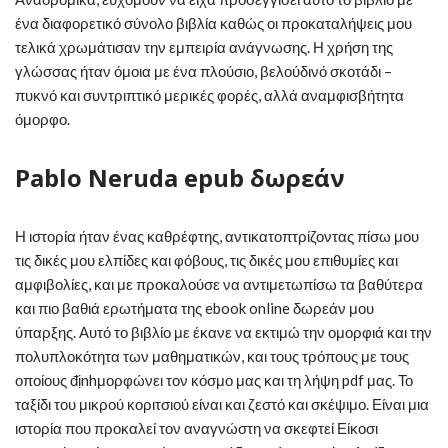
ένα διαφορετικό σύνολο βιβλία καθώς οι προκαταλήψεις μου
τελικά χρωμάτισαν την εμπειρία ανάγνωσης. Η χρήση της
γλώσσας ήταν όμοια με ένα πλούσιο, βελούδινό σκοτάδι –
πυκνό και συντριπτικό μερικές φορές, αλλά αναμφισβήτητα
όμορφο.
Pablo Neruda epub δωρεάν
Η ιστορία ήταν ένας καθρέφτης, αντικατοπτρίζοντας πίσω μου
τις δικές μου ελπίδες και φόβους, τις δικές μου επιθυμίες και
αμφιβολίες, και με προκαλούσε να αντιμετωπίσω τα βαθύτερα
και πιο βαθιά ερωτήματα της ebook online δωρεάν μου
ύπαρξης. Αυτό το βιβλίο με έκανε να εκτιμώ την ομορφιά και την
πολυπλοκότητα των μαθηματικών, και τους τρόπους με τους
οποίους địnhμορφώνει τον κόσμο μας και τη λήψη pdf μας. Το
ταξίδι του μικρού κοριτσιού είναι και ζεστό και σκέψιμο. Είναι μια
ιστορία που προκαλεί τον αναγνώστη να σκεφτεί Είκοσι