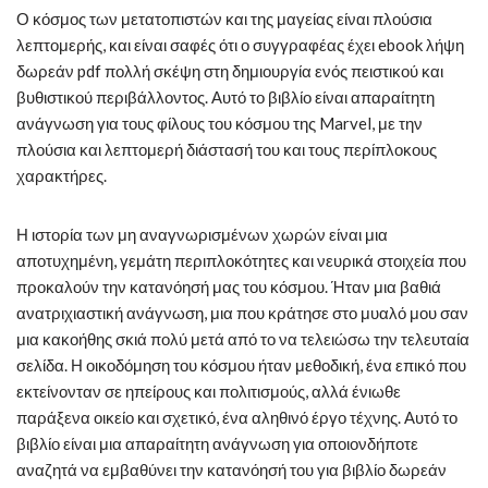
Ο κόσμος των μετατοπιστών και της μαγείας είναι πλούσια
λεπτομερής, και είναι σαφές ότι ο συγγραφέας έχει ebook λήψη
δωρεάν pdf πολλή σκέψη στη δημιουργία ενός πειστικού και
βυθιστικού περιβάλλοντος. Αυτό το βιβλίο είναι απαραίτητη
ανάγνωση για τους φίλους του κόσμου της Marvel, με την
πλούσια και λεπτομερή διάστασή του και τους περίπλοκους
χαρακτήρες.
Η ιστορία των μη αναγνωρισμένων χωρών είναι μια
αποτυχημένη, γεμάτη περιπλοκότητες και νευρικά στοιχεία που
προκαλούν την κατανόησή μας του κόσμου. Ήταν μια βαθιά
ανατριχιαστική ανάγνωση, μια που κράτησε στο μυαλό μου σαν
μια κακοήθης σκιά πολύ μετά από το να τελειώσω την τελευταία
σελίδα. Η οικοδόμηση του κόσμου ήταν μεθοδική, ένα επικό που
εκτείνονταν σε ηπείρους και πολιτισμούς, αλλά ένιωθε
παράξενα οικείο και σχετικό, ένα αληθινό έργο τέχνης. Αυτό το
βιβλίο είναι μια απαραίτητη ανάγνωση για οποιονδήποτε
αναζητά να εμβαθύνει την κατανόησή του για βιβλίο δωρεάν