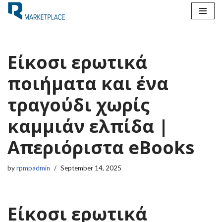
Skip
to
content
Είκοσι ερωτικά
ποιήματα και ένα
τραγούδι χωρίς
καμμιάν ελπίδα |
Απεριόριστα eBooks
by
rpmpadmin
September 14, 2025
Είκοσι ερωτικά