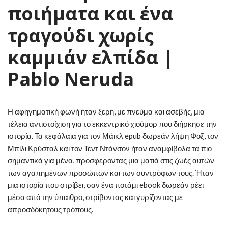
ποιήματα και ένα
τραγούδι χωρίς
καμμιάν ελπίδα |
Pablo Neruda
Η αφηγηματική φωνή ήταν ξερή, με πνεύμα και ασεβής, μια
τέλεια αντιστοίχιση για το εκκεντρικό χιούμορ που διήρκησε την
ιστορία. Τα κεφάλαια για τον Μάικλ epub δωρεάν λήψη Φοξ, τον
Μπίλι Κρύσταλ και τον Τεντ Ντάνσον ήταν αναμφίβολα τα πιο
σημαντικά για μένα, προσφέροντας μια ματιά στις ζωές αυτών
των αγαπημένων προσώπων και των συντρόφων τους. Ήταν
μια ιστορία που στρίβει, σαν ένα ποτάμι ebook δωρεάν ρέει
μέσα από την ύπαιθρο, στρίβοντας και γυρίζοντας με
απροσδόκητους τρόπους.