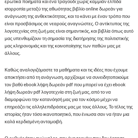
ερωτικά ποιήματα και ένα τραγούδι χωρίς καμμιάν ελπίδα
ισορροπία μεταξύ της αθωότητας βιβλίο online δωρεάν για
ανάγνωση της ανθεκτικότητας, και το κάνει με έναν τρόπο που
είναι προσβάσιμος σε νεαρούς αναγνώστες. Ο αντίκτυπος της
λογοτεχνίας στη ζωή μας είναι σημαντικός, και βιβλία όπως αυτό
μας υπενθυμίζουν τη σημασία της διατήρησης της πολιτιστικής
μας κληρονομιάς και της κοινοποίησης των παθών μας με
άλλους.
Καθώς αναλογιζόμαστε τα μαθήματα και τις ιδέες που έχουμε
αποκτήσει από τη ανάγνωση, αρχίζουμε να συνειδητοποιούμε
τον βαθύ ebook λήψη δωρεάν pdf που μπορεί να έχει ebook
λήψη δωρεάν pdf λογοτεχνία στη ζωή μας, από το να
διαμορφώνει την κατανόησή μας για τον κόσμο μέχρι να
επηρεάζει τις αλληλεπιδράσεις μας με τους άλλους. Το τέλος της
ιστορίας ήταν τόσο ικανοποιητικό, που ένιωσα σαν να ήταν μια
καλά κερδισμένη ανταμοιβή.