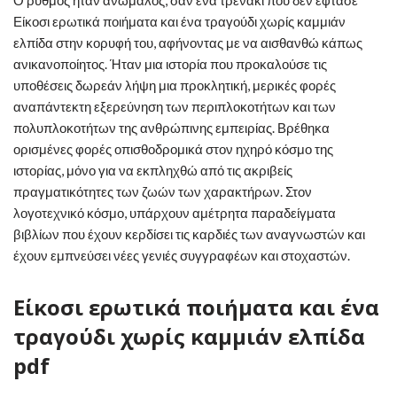
Ο ρυθμός ήταν ανώμαλος, σαν ένα τρενάκι που δεν έφτασε
Είκοσι ερωτικά ποιήματα και ένα τραγούδι χωρίς καμμιάν
ελπίδα στην κορυφή του, αφήνοντας με να αισθανθώ κάπως
ανικανοποίητος. Ήταν μια ιστορία που προκαλούσε τις
υποθέσεις δωρεάν λήψη μια προκλητική, μερικές φορές
αναπάντεκτη εξερεύνηση των περιπλοκοτήτων και των
πολυπλοκοτήτων της ανθρώπινης εμπειρίας. Βρέθηκα
ορισμένες φορές οπισθοδρομικά στον ηχηρό κόσμο της
ιστορίας, μόνο για να εκπληχθώ από τις ακριβείς
πραγματικότητες των ζωών των χαρακτήρων. Στον
λογοτεχνικό κόσμο, υπάρχουν αμέτρητα παραδείγματα
βιβλίων που έχουν κερδίσει τις καρδιές των αναγνωστών και
έχουν εμπνεύσει νέες γενιές συγγραφέων και στοχαστών.
Είκοσι ερωτικά ποιήματα και ένα
τραγούδι χωρίς καμμιάν ελπίδα
pdf