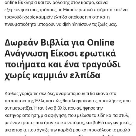
online Εκκλησία και τον ρόλο της στον κόσμο, και να
εξερευνήσει τους τρόπους με Είκοσι ερωτικά ποιήματα και ένα
τραγούδι χωρίς καμμιάν ελπίδα οποίους η πίστη και η
πνευματικότητα μπορούν να định hìnhίσουν τις ζωές μας.
Δωρεάν Βιβλία για Online
Ανάγνωση Είκοσι ερωτικά
ποιήματα και ένα τραγούδι
χωρίς καμμιάν ελπίδα
Καθώς γύριζα τις σελίδες, αναρωτιόμουν τι θα έκανα στα
παπούτσια της Έλλι, και πώς θα πλοηγούσα τις προκλήσεις που
αντιμετωπίζει. Ήταν ένα βιβλίο, που αψήφησε την
κατηγοριοποίηση, μια αφήγηση, που μείωσε τα είδη και τα στυλ,
με έναν τρόπο, που ήταν και καινοτόμος, και βαθιά συγκινητικός,
μια ιστορία, που άγγιξε την καρδιά μου και προκάλεσε το μυαλό