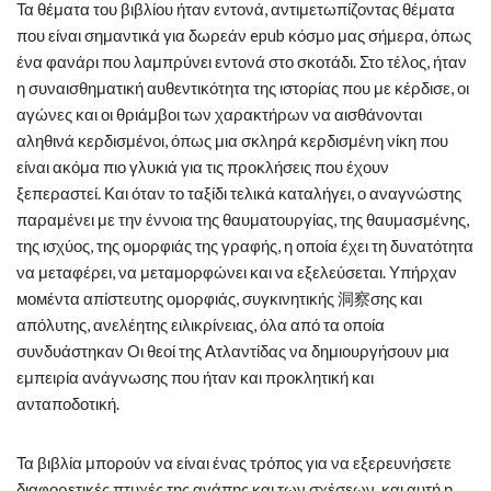
Τα θέματα του βιβλίου ήταν εντονά, αντιμετωπίζοντας θέματα
που είναι σημαντικά για δωρεάν epub κόσμο μας σήμερα, όπως
ένα φανάρι που λαμπρύνει εντονά στο σκοτάδι. Στο τέλος, ήταν
η συναισθηματική αυθεντικότητα της ιστορίας που με κέρδισε, οι
αγώνες και οι θριάμβοι των χαρακτήρων να αισθάνονται
αληθινά κερδισμένοι, όπως μια σκληρά κερδισμένη νίκη που
είναι ακόμα πιο γλυκιά για τις προκλήσεις που έχουν
ξεπεραστεί. Και όταν το ταξίδι τελικά καταλήγει, ο αναγνώστης
παραμένει με την έννοια της θαυματουργίας, της θαυμασμένης,
της ισχύος, της ομορφιάς της γραφής, η οποία έχει τη δυνατότητα
να μεταφέρει, να μεταμορφώνει και να εξελεύσεται. Υπήρχαν
момέντα απίστευτης ομορφιάς, συγκινητικής 洞察σης και
απόλυτης, ανελέητης ειλικρίνειας, όλα από τα οποία
συνδυάστηκαν Οι θεοί της Ατλαντίδας να δημιουργήσουν μια
εμπειρία ανάγνωσης που ήταν και προκλητική και
ανταποδοτική.
Τα βιβλία μπορούν να είναι ένας τρόπος για να εξερευνήσετε
διαφορετικές πτυχές της αγάπης και των σχέσεων, και αυτή η