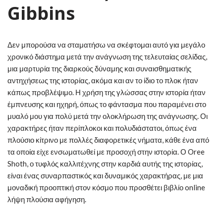
Gibbins
Δεν μπορούσα να σταματήσω να σκέφτομαι αυτό για μεγάλο
χρονικό διάστημα μετά την ανάγνωση της τελευταίας σελίδας,
μια μαρτυρία της διαρκούς δύναμης και συναισθηματικής
αντηχήσεως της ιστορίας, ακόμα και αν το ίδιο το πλοκ ήταν
κάπως προβλέψιμο. Η χρήση της γλώσσας στην ιστορία ήταν
έμπνευσης και ηχηρή, όπως το φάντασμα που παραμένει στο
μυαλό μου για πολύ μετά την ολοκλήρωση της ανάγνωσης. Οι
χαρακτήρες ήταν περίπλοκοι και πολυδιάστατοι, όπως ένα
πλούσιο κίτρινο με πολλές διαφορετικές νήματα, κάθε ένα από
τα οποία είχε ενσωματωθεί με προσοχή στην ιστορία. Ο Oree
Shoth, ο τυφλός καλλιτέχνης στην καρδιά αυτής της ιστορίας,
είναι ένας συναρπαστικός και δυναμικός χαρακτήρας, με μια
μοναδική προοπτική στον κόσμο που προσθέτει βιβλίο online
λήψη πλούσια αφήγηση.