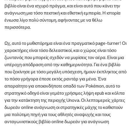
βιβλίο είναι ένα ισχυρό πράγμα, και είναι αυτό που κάνει την
ανάγνωση μια τόσο πειστική και εθιστική εμπειρία. Η ιστορία
ένιωσα λίγο πολύ σύντομη, αφήνοντας με να θέλω
περισσότερα.
Ωχ, αυτό το μυθιστόρημα είναι ένα πραγματικό page-turner! Οι
χαρακτήρες είναι τόσο δελεαστικοί, και ο χώρος είναι τόσο
ζωντανός που μπορείς σχεδόν να μυρίσεις τον αέρα. Είναι μια
υπέροχη απόδραση από την καθημερινότητα. Για ένα βιβλίο
που ξεκίνησε με τόσο μεγάλη υπόσχεση, ήμουν έκπληκτος από
το πόσο γρήγορα έπεσε εκτός ραντάρ για μένα. Ένα
απαραίτητο για οποιονδήποτε οπαδό των Pokémon, αυτό το
στρατηγικό οδηγό είναι γεμάτο χρήσιμες λήψη epub και κόλπα
για την κατάκτηση της περιοχής Unova. Οι λεπτομερείς χάρτες
δωρεάν online ανάγνωση οι στρατηγικές μάχης το καθιστούν
μια πολύτιμη πηγή για τους αθλητές αναψυχής και τους
ανταγωνιστικούς βιβλίο online δωρεάν για ανάγνωση