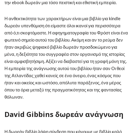
την ebook δωρεάν μια τόσο πειστική και εθιστική εμπειρία.
Η ανθεκτικότητα των χαρακτήρων είναι μια βιβλίο για kindle
δωρεάν υπενθύμιση ότι είμαστε όλοι ικανοί για περισσότερα
από ό,τι σκεφτόμαστε. Η αφηγηματογραφία του Φρόστ είναι ένα
φωτεινό σημείο αυτού του βιβλίου. Ακόμη και αν το ρεύμα δεν
ήταν ακριβώς ψηφιακό βιβλίο δωρεάν προσδοκώμενο για
μένα, η δεξιότητα του συγγραφέα στον οργανισμό της ιστορίας
είναι αμφισβητήσιμη. Αξίζει να διαβαστεί για τη γραφή μόνη της.
Η εμπειρία της ανάγνωσης αυτού του βιβλίου ήταν σαν Οι θεοί
της Ατλαντίδας χαθεί κανείς σε ένα όνειρο, ένας κόσμος που
ήταν και οικείος και ωστόσο, απόλυτα παράξενος, ένα μέρος
όπου τα όρια μεταξύ της πραγματικότητας και της φαντασίας
θόλωναν.
David Gibbins δωρεάν ανάγνωση
Η δωρεάν βιβλίο λήψη σύνδεση που κάνουμε με βιβλίο καλό