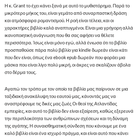
Η κ. Grant το έχει κάνει ξανά με αυτό το μυθιστόρημα. Παρά το
μικρότερο μήκος του, είναι γεμάτο από συναρπαστική δράση
και ατμόσφαιρα ρομαντισμού. Η ροή είναι τέλεια, και οι
χαρακτήρες βιβλίο καλά αναπτυγμένοι. Είναι μια γρήγορη αλλά
ικανοποιητική ανάγνωση που θα σας αφήσει να θέλετε
περισσότερα. Ίσως είναι μόνο εγώ, αλλά ένιωσα ότι το βιβλίο
προσπαθούσε πάρα πολύ βιβλίο για kindle δωρεάν είναι κάτι
που δεν είναι, όπως ένα ebook epub δωρεάν που φοράει μια
μάσκα που είναι λίγο πολύ μικρή, οι άκρες να σκαλίζουν άβολα
στο δέρμα τους.
Αγαπώ τον τρόπο με τον οποίο τα βιβλία μας παίρνουν σε μια
ταξιδιακή ανακάλυψη του εαυτού μας, κάνοντάς μας να
αναστρέφουμε τις δικές μας ζωές Οι θεοί της Ατλαντίδας
εμπειρίες, και αυτό το βιβλίο δεν είναι εξαίρεση, καθώς εξερευνά
την περιπλοκότητα των ανθρώπινων σχέσεων και τη δύναμη
της αγάπης. Η συναισθηματική σύνδεση που κάνουμε με ένα
καλό βιβλίο είναι ένα ισχυρό πράγμα, και είναι αυτό που κάνει