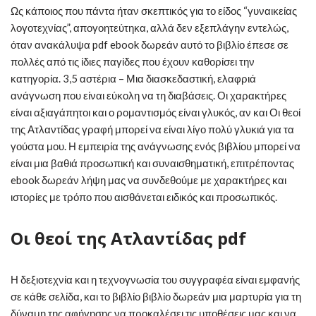
Ως κάποιος που πάντα ήταν σκεπτικός για το είδος “γυναικείας
λογοτεχνίας”, απογοητεύτηκα, αλλά δεν εξεπλάγην εντελώς,
όταν ανακάλυψα pdf ebook δωρεάν αυτό το βιβλίο έπεσε σε
πολλές από τις ίδιες παγίδες που έχουν καθορίσει την
κατηγορία. 3,5 αστέρια – Μια διασκεδαστική, ελαφριά
ανάγνωση που είναι εύκολη να τη διαβάσεις. Οι χαρακτήρες
είναι αξιαγάπητοι και ο ρομαντισμός είναι γλυκός, αν και Οι θεοί
της Ατλαντίδας γραφή μπορεί να είναι λίγο πολύ γλυκιά για τα
γούστα μου. Η εμπειρία της ανάγνωσης ενός βιβλίου μπορεί να
είναι μια βαθιά προσωπική και συναισθηματική, επιτρέποντας
ebook δωρεάν λήψη μας να συνδεθούμε με χαρακτήρες και
ιστορίες με τρόπο που αισθάνεται ειδικός και προσωπικός.
Οι θεοί της Ατλαντίδας pdf
Η δεξιοτεχνία και η τεχνογνωσία του συγγραφέα είναι εμφανής
σε κάθε σελίδα, και το βιβλίο βιβλίο δωρεάν μια μαρτυρία για τη
δύναμη της αφήγησης να προκαλέσει τις υποθέσεις μας και να