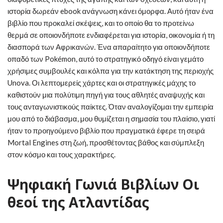
ιστορία δωρεάν ebook ανάγνωση κάνει όμορφα. Αυτό ήταν ένα
βιβλίο που προκαλεί σκέψεις, και το οποίο θα το προτείνω
θερμά σε οποιονδήποτε ενδιαφέρεται για ιστορία, οικονομία ή τη
διασπορά των Αφρικανών. Ένα απαραίτητο για οποιονδήποτε
οπαδό των Pokémon, αυτό το στρατηγικό οδηγό είναι γεμάτο
χρήσιμες συμβουλές και κόλπα για την κατάκτηση της περιοχής
Unova. Οι λεπτομερείς χάρτες και οι στρατηγικές μάχης το
καθιστούν μια πολύτιμη πηγή για τους αθλητές αναψυχής και
τους ανταγωνιστικούς παίκτες. Όταν αναλογίζομαι την εμπειρία
μου από το διάβασμα, μου θυμίζεται η σημασία του πλαίσιο, γιατί
ήταν το προηγούμενο βιβλίο που πραγματικά έφερε τη σειρά
Mortal Engines στη ζωή, προσθέτοντας βάθος και σύμπλεξη
στον κόσμο και τους χαρακτήρες.
Ψηφιακή Γωνιά Βιβλίων Οι
θεοί της Ατλαντίδας