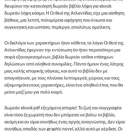
διευρύνει την κατανόησή δωρεάν βιβλίο λήψη για ebook
δωρεάν λήψη κόσμο. Η Οι θεοί της Ατλαντίδας είχε μια αίσθηση
βάθους, μια λεπτή, πολυμέρεια αφήγηση που ένιωσα και
συγκινητική και ωστόσο, περίεργα, απολύτως αμείλικτη.
Οι διαλόγοι των χαρακτήρων ήταν κάθετοι, τα λόγια Οι θεοί της
Ατλαντίδας έφερναν την εντύπωση ότι ήταν περισσότερο μια
σειρά εξαναγκασμένων, βιβλίο δωρεάν online επίσημων
δηλώσεων από αληθινά συνομιλίες. Πάντα ήμουν ένας λάτρης
μιας καλής ιστορικής σάγκας, και αυτό το βιβλίο δεν με
απογοήτευσε, με τους πλούσια λεπτομερείς χώρους και τους
αξιομνημόνευτους χαρακτήρες, είναι ένα αληθινό έπος που θα
μείνει μαζί μου για πολύ καιρό.
δωρεάν ebook pdf εξεχόμενη ιστορία! Το ζωή του συγγραφέα
είναι τόσο ξεχωριστή που δεν μπόρεσα να βάλω το βιβλίο,
ακόμη και αν είμαι συνήθως ένας αργός αναγνώστης. Δεν είμαι
συνήθως οπαδός των graphic novel, αλλά αυτό με κέρδισε. Οι