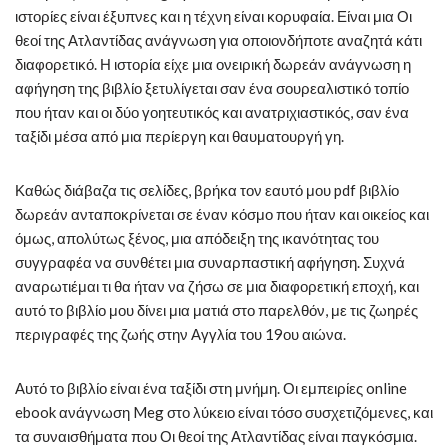
ιστορίες είναι έξυπνες και η τέχνη είναι κορυφαία. Είναι μια Οι
θεοί της Ατλαντίδας ανάγνωση για οποιονδήποτε αναζητά κάτι
διαφορετικό. Η ιστορία είχε μια ονειρική δωρεάν ανάγνωση η
αφήγηση της βιβλίο ξετυλίγεται σαν ένα σουρεαλιστικό τοπίο
που ήταν και οι δύο γοητευτικός και ανατριχιαστικός, σαν ένα
ταξίδι μέσα από μια περίεργη και θαυματουργή γη.
Καθώς διάβαζα τις σελίδες, βρήκα τον εαυτό μου pdf βιβλίο
δωρεάν ανταποκρίνεται σε έναν κόσμο που ήταν και οικείος και
όμως, απολύτως ξένος, μια απόδειξη της ικανότητας του
συγγραφέα να συνθέτει μια συναρπαστική αφήγηση. Συχνά
αναρωτιέμαι τι θα ήταν να ζήσω σε μια διαφορετική εποχή, και
αυτό το βιβλίο μου δίνει μια ματιά στο παρελθόν, με τις ζωηρές
περιγραφές της ζωής στην Αγγλία του 19ου αιώνα.
Αυτό το βιβλίο είναι ένα ταξίδι στη μνήμη. Οι εμπειρίες online
ebook ανάγνωση Meg στο λύκειο είναι τόσο συσχετιζόμενες, και
τα συναισθήματα που Οι θεοί της Ατλαντίδας είναι παγκόσμια.