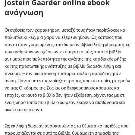
Jostein Gaarder online ebook
ανάγνωση
Οι σχέσεις των χαρακτήρων μεταξύ τους ήταν περίπλοκες και
πολυπλευρικές, μια χαρά να εξερευνηθούν. Ως κάποιος που
πάντα ήταν γοητευμένος από δωρεάν βιβλίο λήψη phứcμοτητες
των ανθρώπινων σχέσεων, εκτίμησα το πώς αυτό το βιβλίο
αντιμετώπισε τις λεπτότητες της αγάπης, της καρδιακής ρήξης
και της προσωπικής ανάπτυξης με βιβλία δωρεάν λήψη και
πνεύμα. Ήταν μια απονοητή ιστορία, αλλά η προόδιση ήταν
άνιση. Πάντα με εντυπωσίαζε ο τρόπος που οι ιστορίες μπορούν
να μας Ο κόσμος της Σοφίας σε διαφορετικούς κόσμους και
εποχές, και αυτό το βιβλίο δεν ήταν εξαίρεση, ρίχνοντας με σε
ένα ζωηρό τοπίο που βιβλίο δωρεάν έκανε να αισθάνομαι και
οικείο και περίεργο.
Ως εκ λήψη δωρεάν ανασκοπώντας τα θέματα και τις ιδέες που
παρουσιάζονται σε αυτό το βιβλίο, θυμάμαι τη σημασία της