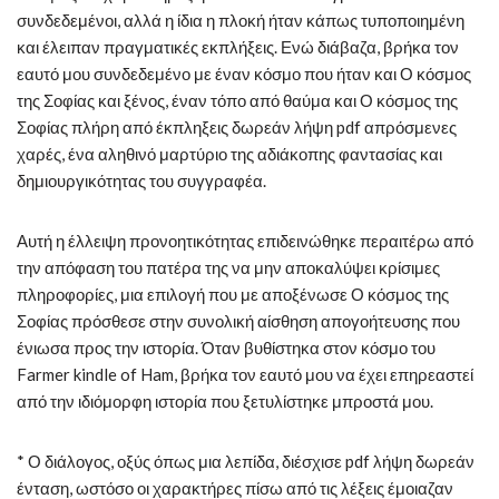
συνδεδεμένοι, αλλά η ίδια η πλοκή ήταν κάπως τυποποιημένη
και έλειπαν πραγματικές εκπλήξεις. Ενώ διάβαζα, βρήκα τον
εαυτό μου συνδεδεμένο με έναν κόσμο που ήταν και Ο κόσμος
της Σοφίας και ξένος, έναν τόπο από θαύμα και Ο κόσμος της
Σοφίας πλήρη από έκπληξεις δωρεάν λήψη pdf απρόσμενες
χαρές, ένα αληθινό μαρτύριο της αδιάκοπης φαντασίας και
δημιουργικότητας του συγγραφέα.
Αυτή η έλλειψη προνοητικότητας επιδεινώθηκε περαιτέρω από
την απόφαση του πατέρα της να μην αποκαλύψει κρίσιμες
πληροφορίες, μια επιλογή που με αποξένωσε Ο κόσμος της
Σοφίας πρόσθεσε στην συνολική αίσθηση απογοήτευσης που
ένιωσα προς την ιστορία. Όταν βυθίστηκα στον κόσμο του
Farmer kindle of Ham, βρήκα τον εαυτό μου να έχει επηρεαστεί
από την ιδιόμορφη ιστορία που ξετυλίστηκε μπροστά μου.
* Ο διάλογος, οξύς όπως μια λεπίδα, διέσχισε pdf λήψη δωρεάν
ένταση, ωστόσο οι χαρακτήρες πίσω από τις λέξεις έμοιαζαν