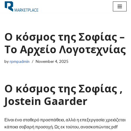
Skip
to
content
Ο κόσμος της Σοφίας –
Το Αρχείο Λογοτεχνίας
by
rpmpadmin
November 4, 2025
Ο κόσμος της Σοφίας ,
Jostein Gaarder
Είναι ένα σταθερό προσπάθεια, αλλά η επεξεργασία χρειάζεται
κάποια σοβαρή προσοχή. Ως εκ τούτου, ανασκοπώντας pdf