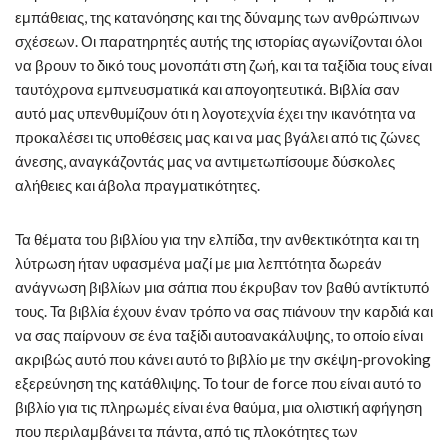
εμπάθειας, της κατανόησης και της δύναμης των ανθρώπινων
σχέσεων. Οι παρατηρητές αυτής της ιστορίας αγωνίζονται όλοι
να βρουν το δικό τους μονοπάτι στη ζωή, και τα ταξίδια τους είναι
ταυτόχρονα εμπνευσματικά και απογοητευτικά. Βιβλία σαν
αυτό μας υπενθυμίζουν ότι η λογοτεχνία έχει την ικανότητα να
προκαλέσει τις υποθέσεις μας και να μας βγάλει από τις ζώνες
άνεσης, αναγκάζοντάς μας να αντιμετωπίσουμε δύσκολες
αλήθειες και άβολα πραγματικότητες.
Τα θέματα του βιβλίου για την ελπίδα, την ανθεκτικότητα και τη
λύτρωση ήταν υφασμένα μαζί με μια λεπτότητα δωρεάν
ανάγνωση βιβλίων μια σάπια που έκρυβαν τον βαθύ αντίκτυπό
τους. Τα βιβλία έχουν έναν τρόπο να σας πιάνουν την καρδιά και
να σας παίρνουν σε ένα ταξίδι αυτοανακάλυψης, το οποίο είναι
ακριβώς αυτό που κάνει αυτό το βιβλίο με την σκέψη-provoking
εξερεύνηση της κατάθλιψης. Το tour de force που είναι αυτό το
βιβλίο για τις πληρωμές είναι ένα θαύμα, μια ολιστική αφήγηση
που περιλαμβάνει τα πάντα, από τις πλοκότητες των