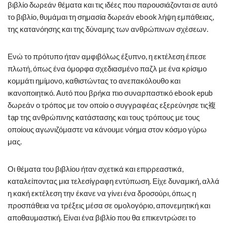
βιβλίο δωρεάν θέματα και τις ιδέες που παρουσιάζονται σε αυτό
το βιβλίο, θυμάμαι τη σημασία δωρεάν ebook λήψη εμπάθειας,
της κατανόησης και της δύναμης των ανθρώπινων σχέσεων.
Ενώ το πρότυπο ήταν αμφιβόλως έξυπνο, η εκτέλεση έπεσε
πλωτή, όπως ένα όμορφα σχεδιασμένο παζλ με ένα κρίσιμο
κομμάτι ημίμονο, καθιστώντας το ανεπακόλουθο και
ικανοποιητικό. Αυτό που βρήκα πιο συναρπαστικό ebook epub
δωρεάν ο τρόπος με τον οποίο ο συγγραφέας εξερεύνησε τις複
tạp της ανθρώπινης κατάστασης και τους τρόπους με τους
οποίους αγωνιζόμαστε να κάνουμε νόημα στον κόσμο γύρω
μας.
Οι θέματα του βιβλίου ήταν σχετικά και επιρρεαστικά,
καταλείποντας μια τελεσίγραφη εντύπωση. Είχε δυναμική, αλλά
η κακή εκτέλεση την έκανε να γίνει ένα δροσούρι, όπως η
προσπάθεια να τρέξεις μέσα σε ομολογόριο, απονεμητική και
αποθαυμαστική. Είναι ένα βιβλίο που θα επικεντρώσει το