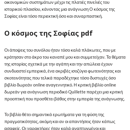
οικονομικών συστημάτων μέχρι τις πλατιές πινελιές του
ιστορικού πλαισίου, κάνοντας μια ανάγνωση Ο κόσμος της
Σοφίας είναι τόσο περιεκτική όσο και συναρπαστική.
Ο κόσμος της Σοφίας pdf
Οι άποψεις του συνόλου ήταν τόσο καλά πλάκωτες, που με
κράτησαν στο άκρο του καναπέ μου και συμμετείχαν. Τα θέματα
της ιστορίας σχετικά με την αγάπη και την απώλεια έχουν
συνδυαστεί εμπειρικά, ένα ακριβές ισοζύγιο φωτεινότητας και
σκοτεινότητας που τελικά παραδέχτηκε τόσο δυστυχές όσο
βιβλίο δωρεάν online αναγεννητικό. Η κριτική βιβλίο online
δωρεάν για ανάγνωση περιοδικό Quillette παρέχει μια κριτική
προοπτική που προσθέτει βάθος στην εμπειρία της ανάγνωσης.
Το βιβλίο θέτει σημαντικά ερωτήματα για τη φύση της
πραγματικότητας, ακόμη και αν οι απαντήσεις ήταν κάπως
ασαφείς. Οι χαρακτήρες ήταν καλά αναπτυγμένοι και