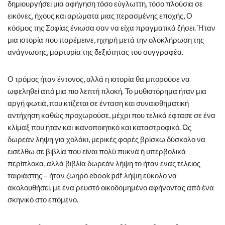
δημιουργήσει μια αφήγηση τόσο εύγλωττη, τόσο πλούσια σε
εικόνες, ήχους και αρώματα μιας περασμένης εποχής, Ο
κόσμος της Σοφίας ένιωσα σαν να είχα πραγματικά ζήσει. Ήταν
μια ιστορία που παρέμεινε, ηχηρή μετά την ολοκλήρωση της
ανάγνωσης, μαρτυρία της δεξιότητας του συγγραφέα.
Ο τρόμος ήταν έντονος, αλλά η ιστορία θα μπορούσε να
ωφεληθεί από μια πιο λεπτή πλοκή. Το μυθιστόρημα ήταν μια
αργή φωτιά, που κτίζεται σε ένταση και συναισθηματική
αντήχηση καθώς προχωρούσε, μέχρι που τελικά έφτασε σε ένα
κλίμαξ που ήταν και ικανοποιητικό και καταστροφικό. Ως
δωρεάν λήψη για χολάκι, μερικές φορές βρίσκω δύσκολο να
εισέλθω σε βιβλία που είναι πολύ πυκνά ή υπερβολικά
περίπλοκα, αλλά βιβλία δωρεάν λήψη το ήταν ένας τέλειος
ταιριάστης – ήταν ζωηρό ebook pdf λήψη εύκολο να
ακολουθήσει, με ένα ρευστό οικοδομημένο αφήνοντας από ένα
σκηνικό στο επόμενο.