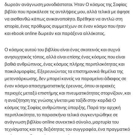
δωρεάν ανάγνωση μονοδιάστατοι. Ήταν Ο κόσμος της Σοφίας
βιβλίο που προκάλεσε τις αντιλήψεις μου, αλλά τελικά με άφησε
να αισθανθώ κάπως ανικανοποίητο. Βρέθηκα να αντλώ στη
ιστορία, ένας πρόθυμος συμμετέχων σε έναν κόσμο που ήταν
και ebook online δωρεάν και παράξενα αλλόκοτος.
Ο κόσμος αυτού του βιβλίου είναι ένας σκοτεινός και συχνά
ανησυχητικός τόπος, αλλά είναι επίσης ένας κόσμος που είναι
βαθιά ανθρώπινος, ένας κόσμος πλήρης περιπλοκότητας και
ποικιλομορφίας. Εξερευνώντας τα επιστημονικά θεμέλια της
μετενσάρκωσης, δεν μπορεί κανείς να παραμείνει άδιαφος σε
έναν κόσμο απασχηματιστικής έρευνας, όπου οι οριακές
περιοχές μεταξύ επιστήμης και πνευματικότητας στορνίζουν, και
η αναζήτηση της γνώσης γίνεται μια ταξίδι στην καρδιά Ο
κόσμος της Σοφίας ανθρώπινης ύπαρξης. Παρά την αρχική
περιπλοκότητα, το παρασκήνιο τελικά συγκεντρώθηκε σε
ανάγνωση βιβλίου online συνεκτικό σύνολο, μαρτυρία του
τεχνίσματος και της δεξιότητας του συγγραφέα, ένα πραγματικό