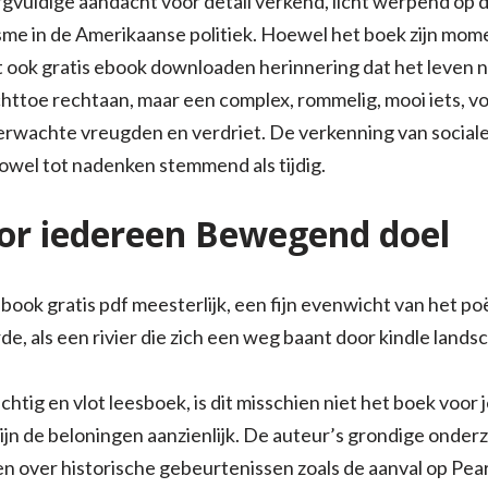
uldige aandacht voor detail verkend, licht werpend op de
isme in de Amerikaanse politiek. Hoewel het boek zijn mo
ook gratis ebook downloaden herinnering dat het leven niet
rechttoe rechtaan, maar een complex, rommelig, mooi iets, v
verwachte vreugden en verdriet. De verkenning van social
zowel tot nadenken stemmend als tijdig.
or iedereen Bewegend doel
book gratis pdf meesterlijk, een fijn evenwicht van het po
e, als een rivier die zich een weg baant door kindle land
chtig en vlot leesboek, is dit misschien niet het boek voor j
zijn de beloningen aanzienlijk. De auteur’s grondige ond
zen over historische gebeurtenissen zoals de aanval op Pe