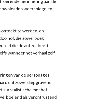
ntroerende herinnering aan de
df downloaden weerspiegelen,
m ontdekt te worden, en
doolhof, die zowel boek
wereld die de auteur heeft
elfs wanneer het verhaal zelf
aringen van de personages
e aard dat zowel diepgravend
t surrealistische met het
wel boeiend als verontrustend