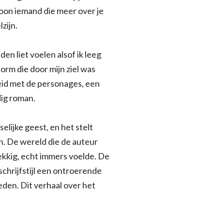
woon iemand die meer over je
zijn.
en liet voelen alsof ik leeg
rm die door mijn ziel was
eid met de personages, een
dig roman.
elijke geest, en het stelt
n. De wereld die de auteur
kkig, echt immers voelde. De
chrijfstijl een ontroerende
eden. Dit verhaal over het