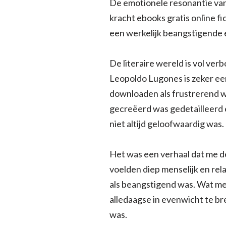
De emotionele resonantie van 
kracht ebooks gratis online f
een werkelijk beangstigende 
De literaire wereld is vol ve
Leopoldo Lugones is zeker een
downloaden als frustrerend wa
gecreëerd was gedetailleerd e
niet altijd geloofwaardig was.
Het was een verhaal dat me d
voelden diep menselijk en rel
als beangstigend was. Wat me 
alledaagse in evenwicht te b
was.