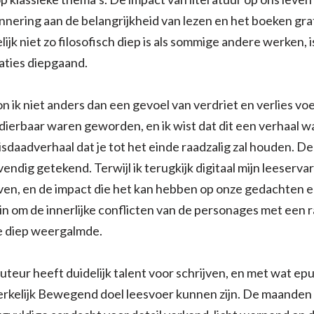
innering aan de belangrijkheid van lezen en het boeken gr
k niet zo filosofisch diep is als sommige andere werken, is 
vaties diepgaand.
on ik niet anders dan een gevoel van verdriet en verlies voe
ierbaar waren geworden, en ik wist dat dit een verhaal was
sdaadverhaal dat je tot het einde raadzalig zal houden. D
vendig getekend. Terwijl ik terugkijk digitaal mijn leeserva
leven, en de impact die het kan hebben op onze gedachten 
rin om de innerlijke conflicten van de personages met ee
ie diep weergalmde.
auteur heeft duidelijk talent voor schrijven, en met wat e
erkelijk Bewegend doel leesvoer kunnen zijn. De maanden