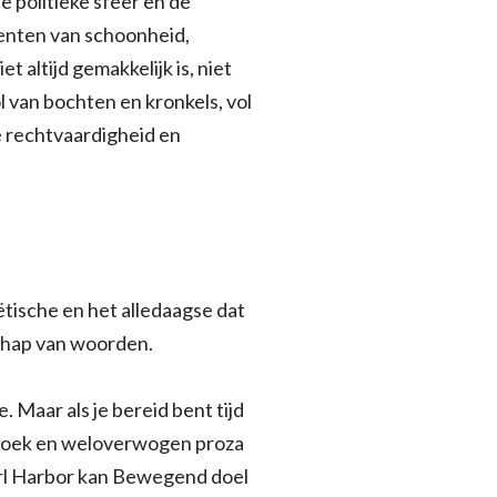
 politieke sfeer en de
menten van schoonheid,
 altijd gemakkelijk is, niet
ol van bochten en kronkels, vol
e rechtvaardigheid en
ëtische en het alledaagse dat
schap van woorden.
e. Maar als je bereid bent tijd
erzoek en weloverwogen proza
arl Harbor kan Bewegend doel