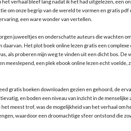
het verhaal bleef lang nadat ik het had uitgelezen, een o
ictie om onze begrip van de wereld te vormen en gratis p
ervaring, een ware wonder van vertellen.
rborgen juweeltjes en onderschatte auteurs die wachten o
 daarvan. Het plot boek online lezen gratis een complexe 
s, als proberen mijn weg te vinden uit een dicht bos. De 
n meeslepend, een plek ebook online lezen echt voelde, z
eed gratis boeken downloaden gezien en gehoord, de erv
atievatig, en boden een niveau van inzicht in de menselijk
het meest trof, was de mogelijkheid van het verhaal om he
rengen, waardoor een droomachtige sfeer ontstond die zo