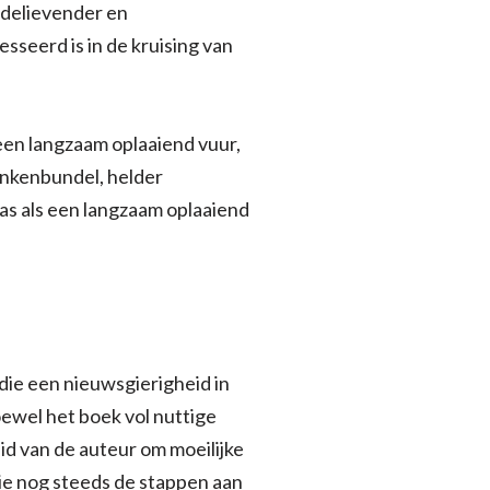
redelievender en
sseerd is in de kruising van
een langzaam oplaaiend vuur,
vonkenbundel, helder
as als een langzaam oplaaiend
die een nieuwsgierigheid in
oewel het boek vol nuttige
id van de auteur om moeilijke
die nog steeds de stappen aan