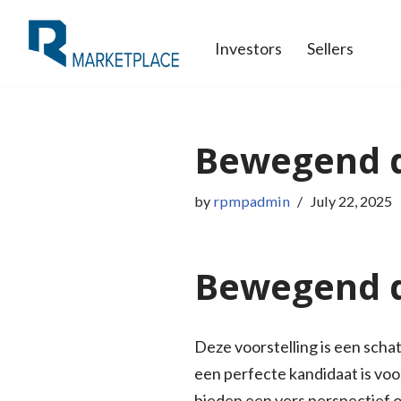
Investors
Sellers
Skip
to
content
Bewegend d
by
rpmpadmin
July 22, 2025
Bewegend d
Deze voorstelling is een scha
een perfecte kandidaat is voo
bieden een vers perspectief o