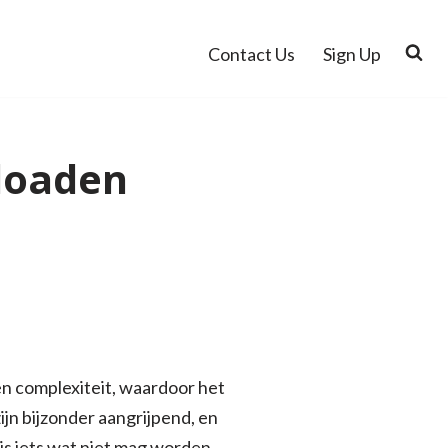
Contact Us
Sign Up
loaden
 en complexiteit, waardoor het
jn bijzonder aangrijpend, en
 is iets wat niet mag worden