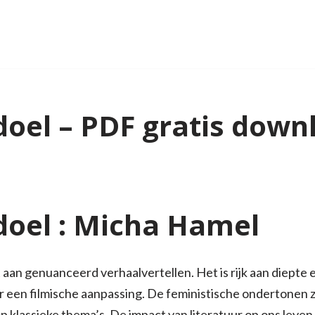
oel – PDF gratis down
oel : Micha Hamel
t aan genuanceerd verhaalvertellen. Het is rijk aan diepte
r een filmische aanpassing. De feministische ondertonen zi
p klassieke thema’s. De impact van literatuur op ons leven