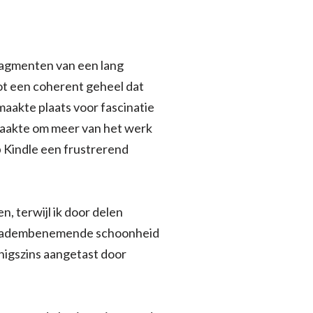
fragmenten van een lang
ot een coherent geheel dat
maakte plaats voor fascinatie
 maakte om meer van het werk
 Kindle een frustrerend
, terwijl ik door delen
an adembenemende schoonheid
enigszins aangetast door