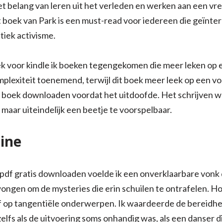
 het belang van leren uit het verleden en werken aan een v
boek van Park is een must-read voor iedereen die geïntere
itiek activisme.
ek voor kindle ik boeken tegengekomen die meer leken op 
complexiteit toenemend, terwijl dit boek meer leek op een 
s boek downloaden voordat het uitdoofde. Het schrijven w
maar uiteindelijk een beetje te voorspelbaar.
ine
 pdf gratis downloaden voelde ik een onverklaarbare vonk 
ongen om de mysteries die erin schuilen te ontrafelen. H
 af op tangentiële onderwerpen. Ik waardeerde de bereidhe
lfs als de uitvoering soms onhandig was, als een danser 