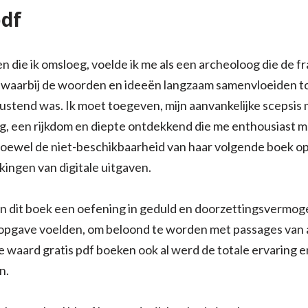
df
en die ik omsloeg, voelde ik me als een archeoloog die de 
 waarbij de woorden en ideeën langzaam samenvloeiden t
ustend was. Ik moet toegeven, mijn aanvankelijke scepsis 
oeg, een rijkdom en diepte ontdekkend die me enthousiast
hoewel de niet-beschikbaarheid van haar volgende boek op
ingen van digitale uitgaven.
an dit boek een oefening in geduld en doorzettingsvermogen
e opgave voelden, om beloond te worden met passages v
te waard gratis pdf boeken ook al werd de totale ervaring 
n.