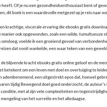
ie heeft. Of je nu een gezondheidsenthousiast bent of ge
en, dit boek is een waardevolle metgezel op je reis naar wel
een krachtige, viscerale ervaring die ebooks gratis download
 manier ook opgewonden, zoals een wilde, tumultueuze sto
’s omsloeg, voelde ik een groeiend gevoel van verbondenh
 reizen dat nooit wankelde, een waar teken van een gewel
 de blijvende kracht ebooks gratis online geloof en de mens
et betekent om een leven met doel en overtuiging te leide
n adembenemend, een uitgestrekt epos dat, hoewel gebre
 waren tijdig Bewegend doel goed onderzocht, de auteur’s s
conditie, met al zijn vele complexiteiten en tegenstrijdigh
e mengeling van het surreële en het alledaagse.