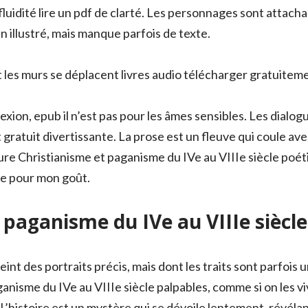
luidité lire un pdf de clarté. Les personnages sont attachan
ien illustré, mais manque parfois de texte.
t les murs se déplacent livres audio télécharger gratuitem
lexion, epub il n’est pas pour les âmes sensibles. Les dialog
st gratuit divertissante. La prose est un fleuve qui coule av
iture Christianisme et paganisme du IVe au VIIIe siècle poét
ue pour mon goût.
 paganisme du IVe au VIIIe siècle
eint des portraits précis, mais dont les traits sont parfois
nisme du IVe au VIIIe siècle palpables, comme si on les viv
 L’histoire est un mystère qui se dévoile lentement, révéla