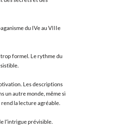
t paganisme du IVe au VIIIe
s trop formel. Le rythme du
istible.
tivation. Les descriptions
dans un autre monde, même si
i rend la lecture agréable.
 l’intrigue prévisible.