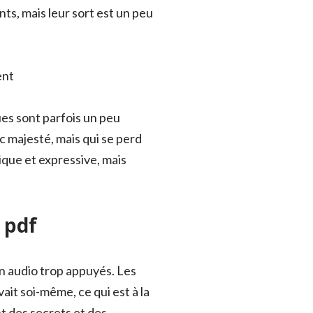
ts, mais leur sort est un peu
ent
ues sont parfois un peu
ec majesté, mais qui se perd
ique et expressive, mais
 pdf
 un audio trop appuyés. Les
ait soi-même, ce qui est à la
nt des secrets et des