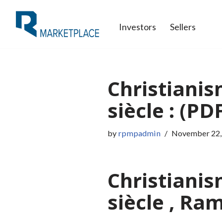
Investors
Sellers
Skip
to
content
Christianis
siècle : (P
by
rpmpadmin
November 22,
Christianis
siècle , R