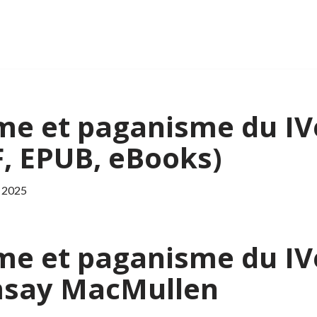
me et paganisme du IVe
DF, EPUB, eBooks)
 2025
me et paganisme du IVe
amsay MacMullen