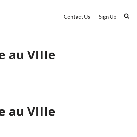
Contact Us
Sign Up
 au VIIIe
 au VIIIe