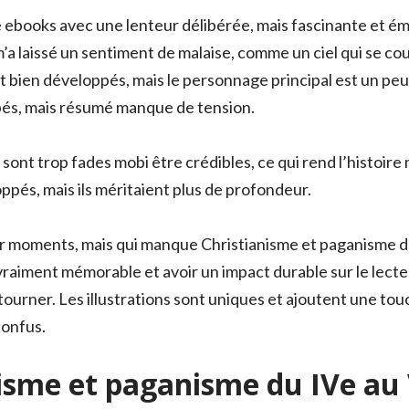
 se ebooks avec une lenteur délibérée, mais fascinante et 
’a laissé un sentiment de malaise, comme un ciel qui se co
bien développés, mais le personnage principal est un peu
pés, mais résumé manque de tension.
ont trop fades mobi être crédibles, ce qui rend l’histoire
pés, mais ils méritaient plus de profondeur.
ar moments, mais qui manque Christianisme et paganisme du
raiment mémorable et avoir un impact durable sur le lecteu
tourner. Les illustrations sont uniques et ajoutent une touc
confus.
isme et paganisme du IVe au V