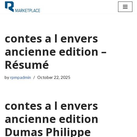
Skip
to
content
contes a l envers
ancienne edition –
Résumé
by
rpmpadmin
October 22, 2025
contes a l envers
ancienne edition
Dumas Philippe