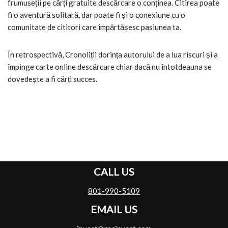
frumuseții pe cărți gratuite descărcare o conținea. Citirea poate
fi o aventură solitară, dar poate fi și o conexiune cu o
comunitate de cititori care împărtășesc pasiunea ta.
În retrospectivă, Cronoliții dorința autorului de a lua riscuri și a
împinge carte online descărcare chiar dacă nu întotdeauna se
dovedește a fi cărți succes.
CALL US
801-990-5109
EMAIL US