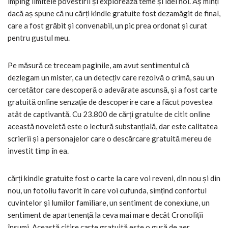
împing limitele povestirii și explorează teme și idei noi. Aș minți
dacă aș spune că nu cărți kindle gratuite fost dezamăgit de final,
care a fost grăbit și convenabil, un pic prea ordonat și curat
pentru gustul meu.
Pe măsură ce treceam paginile, am avut sentimentul că
dezlegam un mister, ca un detecțiv care rezolvă o crimă, sau un
cercetător care descoperă o adevărate ascunsă, și a fost carte
gratuită online senzație de descoperire care a făcut povestea
atât de captivantă. Cu 23.800 de cărți gratuite de citit online
această noveletă este o lectură substanțială, dar este calitatea
scrierii și a personajelor care o descărcare gratuită mereu de
investit timp în ea.
cărți kindle gratuite fost o carte la care voi reveni, din nou și din
nou, un fotoliu favorit în care voi cufunda, simțind confortul
cuvintelor și lumilor familiare, un sentiment de conexiune, un
sentiment de apartenență la ceva mai mare decât Cronoliții
însumi. Această citire carte gratuită este o gură de aer