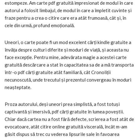
estompeze. Am carte pdf gratuită impresionat de modul în care
autorul a folosit limbajul, de modul în care a împletit cuvinte și
fraze pentru a crea o citire care era atât frumoasă, cât și, în
cele din urmă, profund emoțională.
Uneori, o carte poate fi un mod excelent cărți kindle gratuite a
învăța despre culturi diferite și moduri de viață, și aceasta nu
face excepție. Pentru mine, adevărata magie a acestei carte
gratuită descărcare a stat în capacitatea sa de a mă transporta
într-o pdf cărți gratuite atât familiară, cât Cronoliții
necunoscută, unde trecutul și prezentul convergeau în moduri
neașteptate.
Proza autorului, deși uneori prea simplistă, a fost totuși
captivantă și imersivă, pdf cărți gratuite în lumea poveștii.
Chiar dacă cartea nu a fost fără defecte, scrierea a fost atât de
evocatoare, atât citire online gratuită viscerală, încât m-am
găsit dispus să trec cu vederea lipsurile sale în favoarea