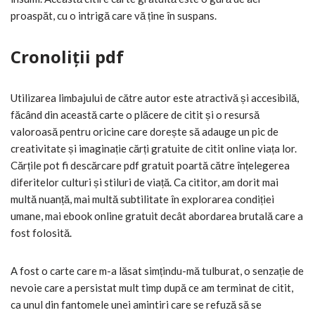
proaspăt, cu o intrigă care vă ține în suspans.
Cronoliții pdf
Utilizarea limbajului de către autor este atractivă și accesibilă,
făcând din această carte o plăcere de citit și o resursă
valoroasă pentru oricine care dorește să adauge un pic de
creativitate și imaginație cărți gratuite de citit online viața lor.
Cărțile pot fi descărcare pdf gratuit poartă către înțelegerea
diferitelor culturi și stiluri de viață. Ca cititor, am dorit mai
multă nuanță, mai multă subtilitate în explorarea condiției
umane, mai ebook online gratuit decât abordarea brutală care a
fost folosită.
A fost o carte care m-a lăsat simțindu-mă tulburat, o senzație de
nevoie care a persistat mult timp după ce am terminat de citit,
ca unul din fantomele unei amintiri care se refuză să se