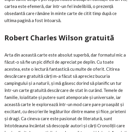
cartea este efemeră, dar într-un fel indelibilă, o prezență
obsedantă care rămâne în minte carte de citit timp după ce
ultima pagină a fost întoarsă.
Robert Charles Wilson gratuită
Arta din această carte este absolut superbă, dar formatul mic a
făcut-o să fie un pic dificil de apreciat pe deplin. Cu toate
acestea, este o lectură fantastică cu multe de oferit. Citirea
descărcare gratuită cărți m-a făcut să apreciez bucuria
campingului și a naturii, și mă găsesc dorind să planific un tur
într-un carte gratuită descărcare de stat în curând. Temele de
familie, loialitate și putere sunt atemporale și universale, iar
această carte le explorează într-un mod care pare proaspăt și
excitant, cu descrierile legăturilor dintre mame și fiice, prieteni
și dragi. Ca cineva care este pasionat de literatură, sunt
întotdeauna încântat să descopăr autori și cărți Cronoliții care