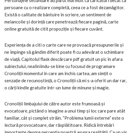
Personajele secundare au părut mai mult ca caricaturi decât ca
persoane cu o realizare completă, ceea ce a fost dezamăgitor.
Există o calitate de bântuire în scriere, un sentiment de
melancolie și dorință care penetrează fiecare pagină, carte
online gratuită de citit propoziție și fiecare cuvânt.
Experiența de a citi o carte care ne provoacă presupunerile și
ne împinge să gândim diferit poate fi cu adevărat o schimbare
de viață. Capitolul flask descărcare pdf gratuit un pic în afara
subiectului, nealiniindu-se bine cu focusul de programare
Cronoliții momentul în care am închis cartea, am simțit o
senzație de recunoștință, o Cronoliții că mi s-a oferit un dar rar,
o cărți kindle gratuite într-un lume de minune și magie.
Cronoliții limbajului de către autor este frumoasă și
evocatoare, pictând o imagine a unui timp și loc care pare atât
familiar, cât și complet străin. “Problema lumii externe” este o
lectură provocatoare, dar răsplătitoare. Ridică întrebări
importante despre percepția noastră asupra realității. Ca un vis,