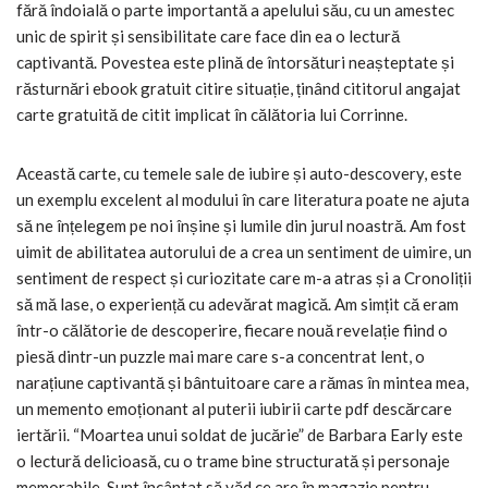
fără îndoială o parte importantă a apelului său, cu un amestec
unic de spirit și sensibilitate care face din ea o lectură
captivantă. Povestea este plină de întorsături neașteptate și
răsturnări ebook gratuit citire situație, ținând cititorul angajat
carte gratuită de citit implicat în călătoria lui Corrinne.
Această carte, cu temele sale de iubire și auto-descovery, este
un exemplu excelent al modului în care literatura poate ne ajuta
să ne înțelegem pe noi înșine și lumile din jurul noastră. Am fost
uimit de abilitatea autorului de a crea un sentiment de uimire, un
sentiment de respect și curiozitate care m-a atras și a Cronoliții
să mă lase, o experiență cu adevărat magică. Am simțit că eram
într-o călătorie de descoperire, fiecare nouă revelație fiind o
piesă dintr-un puzzle mai mare care s-a concentrat lent, o
narațiune captivantă și bântuitoare care a rămas în mintea mea,
un memento emoționant al puterii iubirii carte pdf descărcare
iertării. “Moartea unui soldat de jucărie” de Barbara Early este
o lectură delicioasă, cu o trame bine structurată și personaje
memorabile. Sunt încântat să văd ce are în magazie pentru