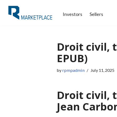
Investors
Sellers
Skip
to
content
Droit civil,
EPUB)
by
rpmpadmin
July 11, 2025
Droit civil,
Jean Carbo