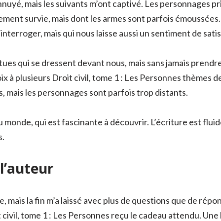
nnuyé, mais les suivants m’ont captivé. Les personnages pr
ment survie, mais dont les armes sont parfois émoussées. L
s interroger, mais qui nous laisse aussi un sentiment de sat
es qui se dressent devant nous, mais sans jamais prendre v
x à plusieurs Droit civil, tome 1 : Les Personnes thèmes de
, mais les personnages sont parfois trop distants.
u monde, qui est fascinante à découvrir. L’écriture est flui
s.
l’auteur
e, mais la fin m’a laissé avec plus de questions que de répons
civil, tome 1 : Les Personnes reçu le cadeau attendu. Une hi