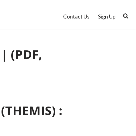
Contact Us
Sign Up
 | (PDF,
 (THEMIS) :