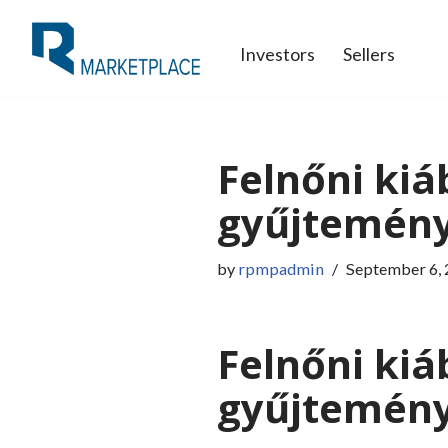
Investors
Sellers
Skip
to
content
Felnőni kiá
gyűjtemény 
by
rpmpadmin
September 6,
Felnőni kiá
gyűjtemény