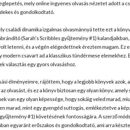
eglepetés, mely online ingyenes olvasás nézetet adott a c
rdekes és gondolkodtató.
ly családi dinamika izgalmas olvasmánnyá tette ezt a könyv
ábrándító (Sarah’s Scribbles gyűjtemény #1) kalandjaikban,
 volt letenni, és a végén elégedettnek éreztem magam. Ez 
gy modern csavart ad a klasszikus tündérmese elemekhez. 
k választás egy gyors olvasáshoz.
ási élményeimre, rájöttem, hogy a legjobb könyvek azok, a
 olvasást, és ez a könyv biztosan egy olyan könyv, amely s
k van egy olyan képessége, hogy sokáig veled marad, miut
en marad, mint egy gyengéd suttogás, emlékeztetve a képz
s gyűjtemény #1) követésének fontosságára. A szerző móds
an egyaránt erőszakos és gondolkodtató, ami arra készte