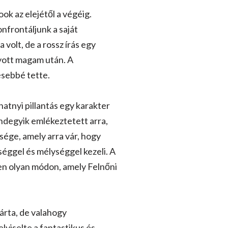
k az elejétől a végéig.
nfrontáljunk a saját
 volt, de a rossz írás egy
gyott magam után. A
esebbé tette.
natnyi pillantás egy karakter
indegyik emlékeztetett arra,
ége, amely arra vár, hogy
éggel és mélységgel kezeli. A
yen olyan módon, amely Felnőni
tárta, de valahogy
lviselte a fantastikus és