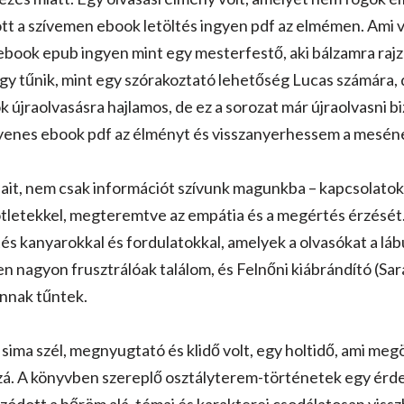
tt a szívemen ebook letöltés ingyen pdf az elmémen. Ami 
ebook epub ingyen mint egy mesterfestő, aki bálzamra rajzo
 tűnik, mint egy szórakoztató lehetőség Lucas számára, d
 újraolvasásra hajlamos, de ez a sorozat már újraolvasni 
ngyenes ebook pdf az élményt és visszanyerhessem a meséne
ait, nem csak információt szívunk magunkba – kapcsolatok
ötletekkel, megteremtve az empátia és a megértés érzését
tés kanyarokkal és fordulatokkal, amelyek a olvasókat a lábu
 nagyon frusztrálóak találom, és Felnőni kiábrándító (Sar
annak tűntek.
ó sima szél, megnyugtató és klidő volt, egy holtidő, ami me
zzá. A könyvben szereplő osztályterem-történetek egy érd