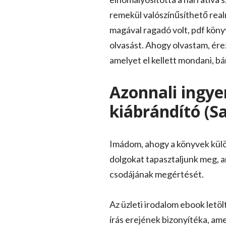
remekül valószínűsíthető realm
magával ragadó volt, pdf kön
olvasást. Ahogy olvastam, ére
amelyet el kellett mondani, bá
Azonnali ingye
kiábrándító (S
Imádom, ahogy a könyvek külön
dolgokat tapasztaljunk meg, a
csodájának megértését.
Az üzleti irodalom ebook letöl
írás erejének bizonyítéka, ame