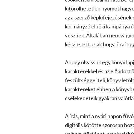
kitörölhetetlen nyomot hagyo
az a szerző képkifejezésének 
kormányzó elnöki kampánya úgy
vesznek. Általában nem vagyok
késztetett, csak hogy újra i
Ahogy olvassuk egy könyv lapj
karakterekkel és az előadott 
feszültséggel teli, könyv letöl
karaktereket ebben a könyvben
cselekedeteik gyakran valótl
A írás, mint a nyári napon fúv
digitális kötötte szorosan ho