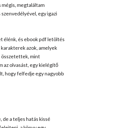
és mégis, megtaláltam
 szenvedélyével, egy igazi
t élénk, és ebook pdf letöltés
 a karakterek azok, amelyek
 összetettek, mint
 az olvasást, egy kielégítő
lt, hogy felfedje egy nagyobb
, de a teljes hatás kissé
elejteni, a könyv egy