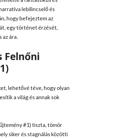
arratíva lebilincselő és
án, hogy befejeztem az
t, egy történet érzését,
 az ára.
 Felnőni
1)
et, lehetővé téve, hogy olyan
ítik a világ és annak sok
yűjtemény #1) tiszta, tömör
ely siker és stagnálás közötti