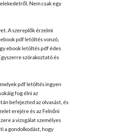
selekedetről. Nem csak egy
et. A szereplők érzelmi
 ebook pdf letöltés vonzó,
egy ebook letöltés pdf édes
Egyszerre szórakoztató és
melyek pdf letöltés ingyen
okáig fog élni az
án befejezted az olvasást, és
elet erejére és az Felnőni
zere a vizsgálat személyes
ti a gondolkodást, hogy