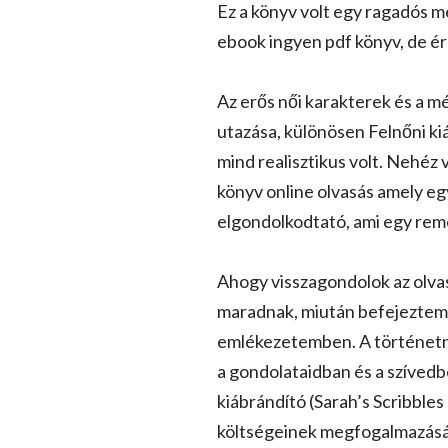
Ez a könyv volt egy ragadós m
ebook ingyen pdf könyv, de é
Az erős női karakterek és a mé
utazása, különösen Felnőni ki
mind realisztikus volt. Nehéz
könyv online olvasás amely e
elgondolkodtató, ami egy reme
Ahogy visszagondolok az olvas
maradnak, miután befejeztem az
emlékezetemben. A történetne
a gondolataidban és a szívedb
kiábrándító (Sarah’s Scribble
költségeinek megfogalmazásáb