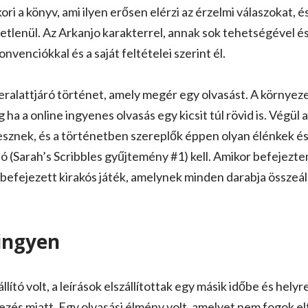
i a könyv, ami ilyen erősen elérzi az érzelmi válaszokat, 
lenül. Az Arkanjo karakterrel, annak sok tehetségével és
konvenciókkal és a saját feltételei szerint él.
eralattjáró történet, amely megér egy olvasást. A környeze
 ha a online ingyenes olvasás egy kicsit túl rövid is. Végül
sznek, és a történetben szereplők éppen olyan élénkek és
 (Sarah’s Scribbles gyűjtemény #1) kell. Amikor befejeztem
 befejezett kirakós játék, amelynek minden darabja összeál
ingyen
lító volt, a leírások elszállítottak egy másik időbe és helyre
zés miatt. Egy olvasási élmény volt, amelyet nem fogok elf