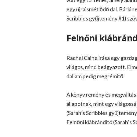
volt egy történet, amely aláh
egy újraismétlődő dal. Bárkine
Scribbles gyűjtemény #1) szöv
Felnőni kiábránd
Rachel Caine írása egy gazdag
világos, mind beágyazott. Elme
dallam pedig megrémítő.
A könyv remény és megváltás 
állapotnak, mint egy világoss
(Sarah’s Scribbles gyűjtemény 
Felnőni kiábrándító (Sarah’s 