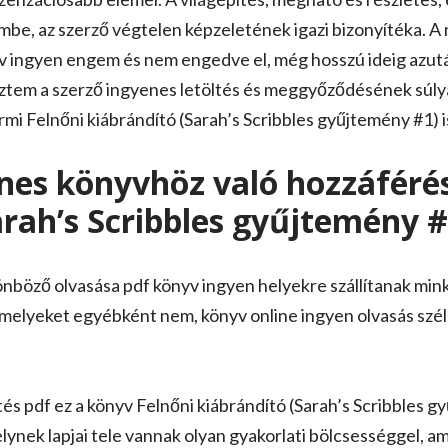
be, az szerző végtelen képzeletének igazi bizonyítéka. A n
yv ingyen engem és nem engedve el, még hosszú ideig azut
ztem a szerző ingyenes letöltés és meggyőződésének súlyá
rmi Felnőni kiábrándító (Sarah’s Scribbles gyűjtemény #1) is
nes könyvhöz való hozzáférés
arah’s Scribbles gyűjtemény #
böző olvasása pdf könyv ingyen helyekre szállítanak mink
melyeket egyébként nem, könyv online ingyen olvasás széles
tés pdf ez a könyv Felnőni kiábrándító (Sarah’s Scribbles g
lynek lapjai tele vannak olyan gyakorlati bölcsességgel, am