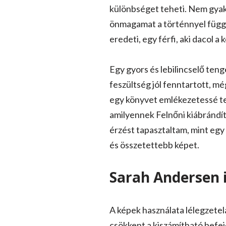
különbséget teheti. Nem gyakor
önmagamat a történnyel függet
eredeti, egy férfi, aki dacol a 
Egy gyors és lebilincselő teng
feszültség jól fenntartott, még
egy könyvet emlékezetessé te
amilyennek Felnőni kiábrándító
érzést tapasztaltam, mint egy
és összetettebb képet.
Sarah Andersen 
A képek használata lélegzetelál
csökkent a kiszámítható befeje