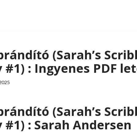
brándító (Sarah’s Scrib
#1) : Ingyenes PDF le
 2025
brándító (Sarah’s Scrib
 #1) : Sarah Andersen