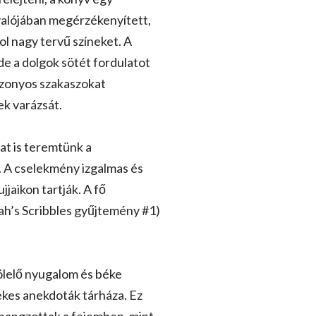
valójában megérzékenyített,
l nagy tervű színeket. A
e a dolgok sötét fordulatot
bizonyos szakaszokat
k varázsát.
at is teremtünk a
. A cselekmény izgalmas és
jjaikon tartják. A fő
ah’s Scribbles gyűjtemény #1)
gölelő nyugalom és béke
ekes anekdoták tárháza. Ez