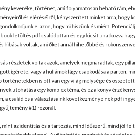
ny keveréke, történet, ami folyamatosan beható rám, eboo
nyeiről és eléréséiről, kényszerített minket arra, hogy ko
gondolkodjunk el azon, hogy mi hiszünk és miért. Potenciálja
 ebook letöltés pdf csalódottan és egy kicsit unatkozva ha
s hibásak voltak, ami őket annál hihetőbbé és rokonszenv
asás részletek voltak azok, amelyek megmaradtak, egy pilla
ogott ígérete, vagy a hullámok lágy csapkodása a parton, m
örténetekben is ott van egy világ mélysége és összetetts
nyek utóhatása egy komplex téma, és ez a könyv érzékenys
m, a család és a választásaink következményeinek pdf ing
s gyűjtemény #1) rezonál.
mint az identitás és a tartozás, mind időszerű, mind jól fel
zenzációsabb elemei. A világépítés, megható és részletes, e