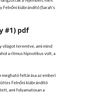
zhangzottak a fejemben, mint
y Felnőni kiábrándító (Sarah’s
y #1) pdf
y világot teremtve, ami mind
ol a ritmus hipnotikus volt, a
n megható feltárása az emberi
yüttes Felnőni kiábrándító
ltett, ami folyamatosan a