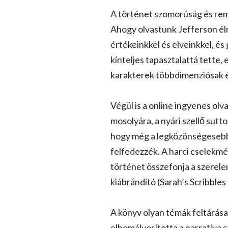
A történet szomorúság és remé
Ahogy olvastunk Jefferson élmé
értékeinkkel és elveinkkel, és 
kínteljes tapasztalattá tette,
karakterek többdimenziósak é
Végül is a online ingyenes olv
mosolyára, a nyári szellő sutt
hogy még a legközönségesebb t
felfedezzék. A harci cselekmé
történet összefonja a szerele
kiábrándító (Sarah’s Scribble
A könyv olyan témák feltárása, 
elhomályosította a narratíva s