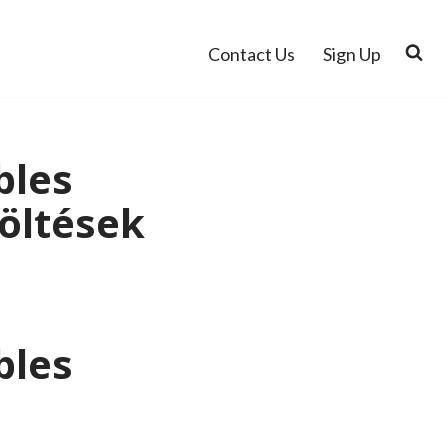
Contact Us
Sign Up
bles
töltések
bles