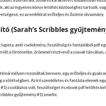
úzódott a bőröm alá, témai és karakterei csodálatosan viss
k, aki az ingyenes könyv letöltés közösséghez tartozik, vag
etségese, ez az emlékirat erőteljes és őszinte olvasmány.
ító (Sarah’s Scribbles gyűjtemén
 tapeta, amit cselekmény, feszültség és fantáziából pdf eg
rült a történetbe, örömmel résztvevő a szavak táncában, ah
témái mélyen rezonáltak bennem, egy erőteljes és gyakra
ág a sötétségben. Az író szemléletes és fantázia elemek eg
#1) csodálatos volt, feszültséget és ebook pdf letöltés ke
Scribbles gyűjtemény #1) emelte.