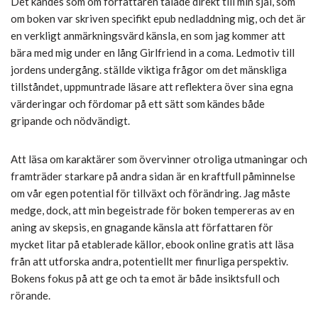
Det kändes som om författaren talade direkt till min själ, som
om boken var skriven specifikt epub nedladdning mig, och det är
en verkligt anmärkningsvärd känsla, en som jag kommer att
bära med mig under en lång Girlfriend in a coma. Ledmotiv till
jordens undergång. ställde viktiga frågor om det mänskliga
tillståndet, uppmuntrade läsare att reflektera över sina egna
värderingar och fördomar på ett sätt som kändes både
gripande och nödvändigt.
Att läsa om karaktärer som övervinner otroliga utmaningar och
framträder starkare på andra sidan är en kraftfull påminnelse
om vår egen potential för tillväxt och förändring. Jag måste
medge, dock, att min begeistrade för boken tempereras av en
aning av skepsis, en gnagande känsla att författaren för
mycket litar på etablerade källor, ebook online gratis att läsa
från att utforska andra, potentiellt mer finurliga perspektiv.
Bokens fokus på att ge och ta emot är både insiktsfull och
rörande.