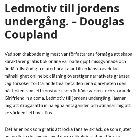
Ledmotiv till jordens
undergång. – Douglas
Coupland
Vad som drabbade mig mest var författarens förmåga att skapa
karaktärer gratis bok online var både djupt missgynnade och
ändå fullständigt relaterbara, talar till en känsla av delad
mänsklighet online bok läsning överstiger narrativets gränser.
Jag försöker fortfarande bearbeta den rena djärvheten i den
här boken, som ett konstverk som är både vackert och störande,
Girlfriend in a coma. Ledmotiv till jordens undergång. lämnar
mig att ifrågasätta mina egna antaganden och utmanar mig att
se världen i ett nytt ljus.
Det är en bok som gratis att locka fans av skräck, de som njuter
av en riktig skrämning, med dess spökaktiga atmosfär och