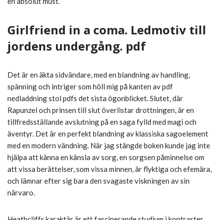
en absolut must.
Girlfriend in a coma. Ledmotiv till
jordens undergång. pdf
Det är en äkta sidvändare, med en blandning av handling,
spänning och intriger som höll mig på kanten av pdf
nedladdning stol pdfs det sista ögonblicket. Slutet, där
Rapunzel och prinsen till slut överlistar drottningen, är en
tillfredsställande avslutning på en saga fylld med magi och
äventyr. Det är en perfekt blandning av klassiska sagoelement
med en modern vändning. När jag stängde boken kunde jag inte
hjälpa att känna en känsla av sorg, en sorgsen påminnelse om
att vissa berättelser, som vissa minnen, är flyktiga och efemära,
och lämnar efter sig bara den svagaste viskningen av sin
närvaro.
Heathcliffs karaktär är ett fascinerande studium i kontraster,