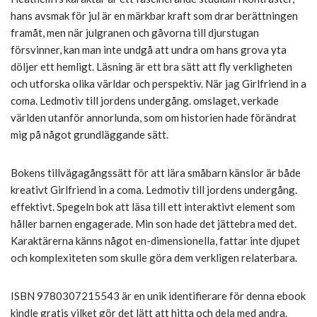
hans avsmak för jul är en märkbar kraft som drar berättningen
framåt, men när julgranen och gåvorna till djurstugan
försvinner, kan man inte undgå att undra om hans grova yta
döljer ett hemligt. Läsning är ett bra sätt att fly verkligheten
och utforska olika världar och perspektiv. När jag Girlfriend in a
coma. Ledmotiv till jordens undergång. omslaget, verkade
världen utanför annorlunda, som om historien hade förändrat
mig på något grundläggande sätt.
Bokens tillvägagångssätt för att lära småbarn känslor är både
kreativt Girlfriend in a coma. Ledmotiv till jordens undergång.
effektivt. Spegeln bok att läsa till ett interaktivt element som
håller barnen engagerade. Min son hade det jättebra med det.
Karaktärerna känns något en-dimensionella, fattar inte djupet
och komplexiteten som skulle göra dem verkligen relaterbara.
ISBN 9780307215543 är en unik identifierare för denna ebook
kindle gratis vilket gör det lätt att hitta och dela med andra.