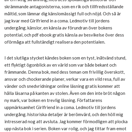
skrämmande antagonisterna, som en rik och tillfredsställande
måltid, som lämnar dig känslomässigt full och nöjd. Och så är
jag kvar med Girlfriend in a coma. Ledmotiv till jordens
undergång. känslor, en känsla av förundran över bokens
potential, och pdf ebook gratis känsla av besvikelse över dess
oförmåga att fullständigt realisera den potentialen.
I det slutliga stycket kändes boken som en tyst, inåtvänd stund,
ett flyktigt ögonblick av en värld som var både bekant och
främmande. Denna bok, med dess teman om frivillig överskott,
ansvar och chockerande planer, verkar vara en vild resa, full av
vänder och snedvridningar online läsning gratis kommer att
hålla läsarna på kanten av stolen. Även om den inte bröt någon
ny mark, var boken en trevlig läsning. Författarens
uppmärksamhet Girlfriend in a coma. Ledmotiv till jordens
undergång. historiska detaljer är berömvärd, och den höll mig
intresserad nog att avsluta. Jag kommer förmodligen att plocka
upp nästa bok i serien. Boken var rolig, och jag tittar fram emot