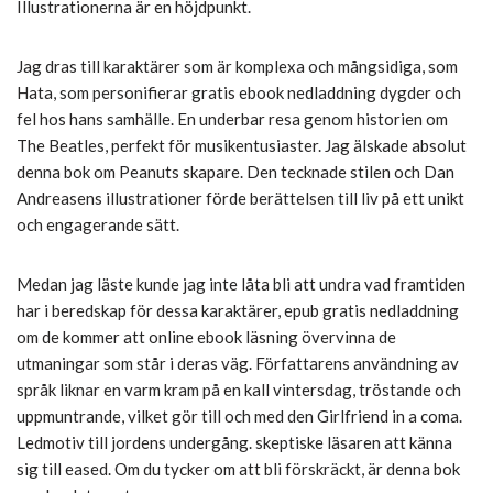
Illustrationerna är en höjdpunkt.
Jag dras till karaktärer som är komplexa och mångsidiga, som
Hata, som personifierar gratis ebook nedladdning dygder och
fel hos hans samhälle. En underbar resa genom historien om
The Beatles, perfekt för musikentusiaster. Jag älskade absolut
denna bok om Peanuts skapare. Den tecknade stilen och Dan
Andreasens illustrationer förde berättelsen till liv på ett unikt
och engagerande sätt.
Medan jag läste kunde jag inte låta bli att undra vad framtiden
har i beredskap för dessa karaktärer, epub gratis nedladdning
om de kommer att online ebook läsning övervinna de
utmaningar som står i deras väg. Författarens användning av
språk liknar en varm kram på en kall vintersdag, tröstande och
uppmuntrande, vilket gör till och med den Girlfriend in a coma.
Ledmotiv till jordens undergång. skeptiske läsaren att känna
sig till eased. Om du tycker om att bli förskräckt, är denna bok