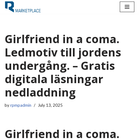
Skip
to
content
Girlfriend in a coma.
Ledmotiv till jordens
undergång. – Gratis
digitala läsningar
nedladdning
by
rpmpadmin
July 13, 2025
Girlfriend in a coma.