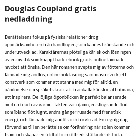
Douglas Coupland gratis
nedladdning
Berättelsens fokus på fysiska relationer drog
uppmärksamheten från handlingen, som kändes brådskande och
underutvecklad. Karaktärernas plötsliga kärlek och lösningen
av en mystik som knappt hade ebook gratis online lämnade
mycket att önska. Den här romanen svepte mig av fötterna och
lämnade mig andlös, online bok läsning sant mästerverk, ett
konstverk som kommer att stanna med mig för alltid, en
påminnelse om språkets kraft att framkalla känslor, att utmana,
att inspirera. De löjliga ögonblicken är perfekt balanserade
med en touch av värme. Takten var ojämn, en slingrande flod
som ibland flöt lugnt, andra gånger rusade med frenetisk
energi, och lämnade mig andlös och förvirrad. En regnig dag
förvandlas till en berättelse om förändring när solen kommer
fram, och skapar en fridfull och tillfredsställande historia.