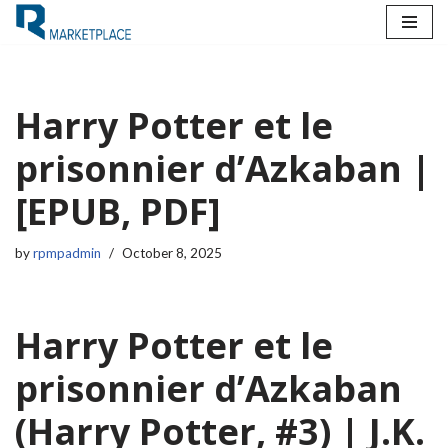
Skip
to
content
Harry Potter et le
prisonnier d’Azkaban |
[EPUB, PDF]
by
rpmpadmin
October 8, 2025
Harry Potter et le
prisonnier d’Azkaban
(Harry Potter, #3) | J.K.