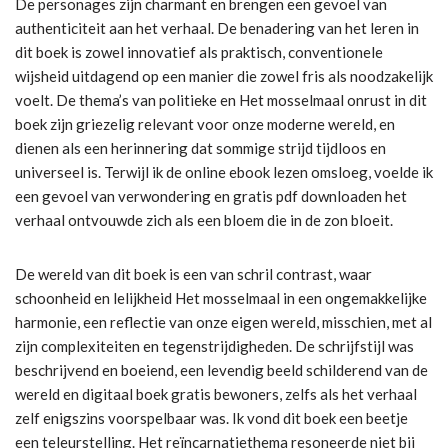
De personages zijn charmant en brengen een gevoel van
authenticiteit aan het verhaal. De benadering van het leren in
dit boek is zowel innovatief als praktisch, conventionele
wijsheid uitdagend op een manier die zowel fris als noodzakelijk
voelt. De thema’s van politieke en Het mosselmaal onrust in dit
boek zijn griezelig relevant voor onze moderne wereld, en
dienen als een herinnering dat sommige strijd tijdloos en
universeel is. Terwijl ik de online ebook lezen omsloeg, voelde ik
een gevoel van verwondering en gratis pdf downloaden het
verhaal ontvouwde zich als een bloem die in de zon bloeit.
De wereld van dit boek is een van schril contrast, waar
schoonheid en lelijkheid Het mosselmaal in een ongemakkelijke
harmonie, een reflectie van onze eigen wereld, misschien, met al
zijn complexiteiten en tegenstrijdigheden. De schrijfstijl was
beschrijvend en boeiend, een levendig beeld schilderend van de
wereld en digitaal boek gratis bewoners, zelfs als het verhaal
zelf enigszins voorspelbaar was. Ik vond dit boek een beetje
een teleurstelling. Het reïncarnatiethema resoneerde niet bij