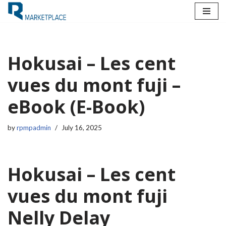
Skip
to
content
Hokusai – Les cent
vues du mont fuji –
eBook (E-Book)
by
rpmpadmin
July 16, 2025
Hokusai – Les cent
vues du mont fuji
Nelly Delay