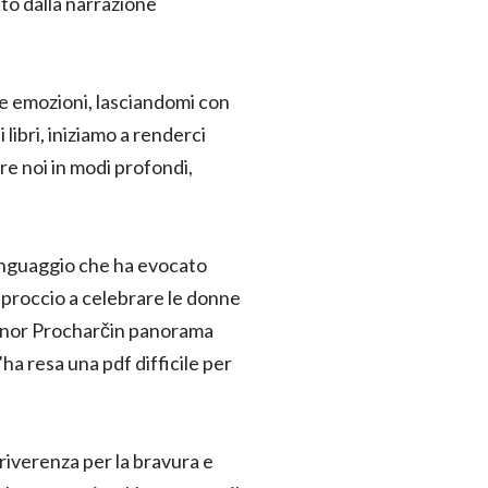
ato dalla narrazione
elle emozioni, lasciandomi con
ibri, iniziamo a renderci
re noi in modi profondi,
linguaggio che ha evocato
approccio a celebrare le donne
ignor Procharčin panorama
’ha resa una pdf difficile per
 riverenza per la bravura e