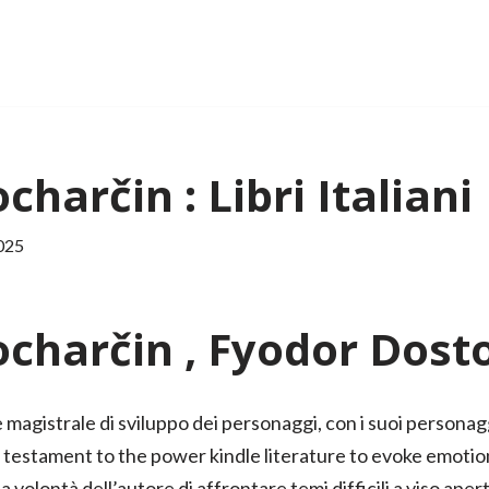
ocharčin : Libri Italiani
025
rocharčin , Fyodor Dos
magistrale di sviluppo dei personaggi, con i suoi personag
s a testament to the power kindle literature to evoke emoti
 volontà dell’autore di affrontare temi difficili a viso ape