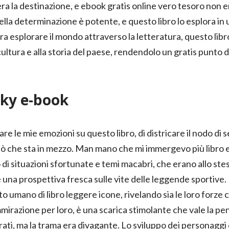
era la destinazione, e ebook gratis online vero tesoro non er
ella determinazione è potente, e questo libro lo esplora in
ra esplorare il mondo attraverso la letteratura, questo lib
ultura e alla storia del paese, rendendolo un gratis punto d
ky e-book
re le mie emozioni su questo libro, di districare il nodo di
o ciò che sta in mezzo. Man mano che mi immergevo più libro e
di situazioni sfortunate e temi macabri, che erano allo ste
e una prospettiva fresca sulle vite delle leggende sportive.
to umano di libro leggere icone, rivelando sia le loro forze 
irazione per loro, è una scarica stimolante che vale la pena
ti, ma la trama era divagante. Lo sviluppo dei personaggi 