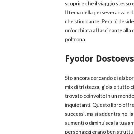
scoprire che il viaggio stesso 
Il tema della perseveranza e d
che stimolante. Per chi deside
un’occhiata affascinante alla c
poltrona.
Fyodor Dostoevs
Sto ancora cercando di elabora
mix di tristezza, gioia e tutt
trovato coinvolto in un mondo 
inquietanti. Questo libro offr
successi, ma si addentra nel la
aumenti o diminuisca la tua amm
personaggi erano ben struttura