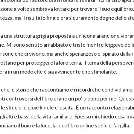
ione a volte sembrava lottare per trovare il suo equilibrio. I
atezza, ma il risultato finale era sicuramente degno dello s
 una struttura grigia proposta a un’icona arancione vibrant
e. Mi sono sentito arrabbiato e triste mentre leggevo della
ersone che ci vivono, ma anche speranzoso e ispirato dalla re
ottano per proteggere la loro terra. Il tema della perseve
lora in un modo che è sia avvincente che stimolante.
he le storie che raccontiamo e i ricordi che condividiamo 
enti controversi del libro erano un po’ troppo per me. Questo 
e sfide e le gioie kindle crescita. È un racconto relazionab
 alti e bassi della vita familiare. Spesso mi chiedo cosa mi a
ciano il buio e la luce, la luce libro online stelle e l’argilla.