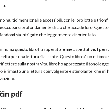
so.
o multidimensionali e accessibili, con le loro lotte e trionfi 
preoccuparsi profondamente di ciò che accade loro. Questo 
sciandomi sia intrigato che leggermente disorientato.
mi, ma questo libro ha superato le mie aspettative. I person
scelta per una lettura rilassante. Questo libro è un ottimo 
riflettere sulla nostra vita, libro ho apprezzato il tono legg
bro è rimasto una lettura coinvolgente e stimolante, che mi ha 
vinzioni.
čin pdf