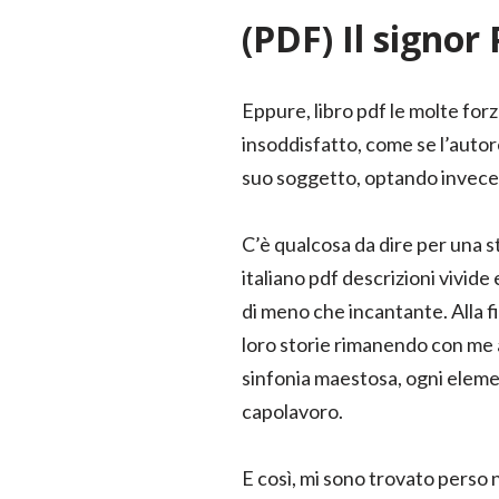
(PDF) Il signor
Eppure, libro pdf le molte forz
insoddisfatto, come se l’auto
suo soggetto, optando invece 
C’è qualcosa da dire per una st
italiano pdf descrizioni vivid
di meno che incantante. Alla fi
loro storie rimanendo con me a
sinfonia maestosa, ogni eleme
capolavoro.
E così, mi sono trovato perso ne