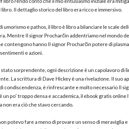
f libro rendo conto che il mio entusiasmo iniziale era mitig
bro. Il dettaglio storico del libro era ricco e immersivo.
di umorismo e pathos, il libro è libro a bilanciare le scale d
a. Mentre Il signor Procharčin addentriamo nel mondo dei l
che contengono hanno Il signor Procharčin potere di plasma
 sentimenti e azioni.
 è stato sorprendente, ogni descrizione è un capolavoro di 
ente. La scrittura di Dave Hickey è una rivelazione. Il suo 
di condiscendenza, è rinfrescante e molto necessario Il s
a è un po’ troppo densa e accademica, il ebook gratis online l
a non era ciò che stavo cercando.
, non potevo fare a meno di provare un senso di meraviglia e