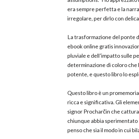
era sempre perfetta e la narraz
irregolare, per dirlo con delic
La trasformazione del ponte da
ebook online gratis innovazion
pluviale e dell’impatto sulle p
determinazione di coloro che l
potente, e questo libro lo esp
Questo libro è un promemoria c
ricca e significativa. Gli elem
signor Procharčin che cattura l
chiunque abbia sperimentato gli
penso che sia il modo in cui bilan