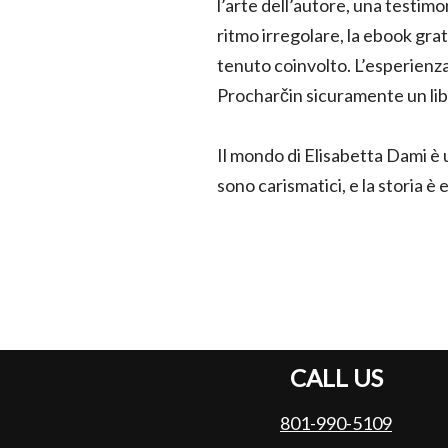
l’arte dell’autore, una testim
ritmo irregolare, la ebook grat
tenuto coinvolto. L’esperienza
Procharčin sicuramente un lib
Il mondo di Elisabetta Dami è 
sono carismatici, e la storia 
CALL US
801-990-5109