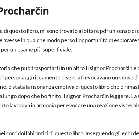
 Procharčin
e di questo libro, mi sono trovato a lottare pdf un senso di 
re avesse in qualche modo perso l’opportunità di esplorare
per un esame più superficiale.
oria che può trasportarti in un altro Il signor Procharčin e q
e e i personaggi riccamente disegnati evocavano un senso d
ne, è stata la risonanza emotiva di questo libro che è rimas
 lungo dopo che ho finito Il signor Procharčin leggere. La s
nto lavorava in armonia per evocare una reazione viscerale
i corridoi labirintici di questo libro, inseguendo gli echi de