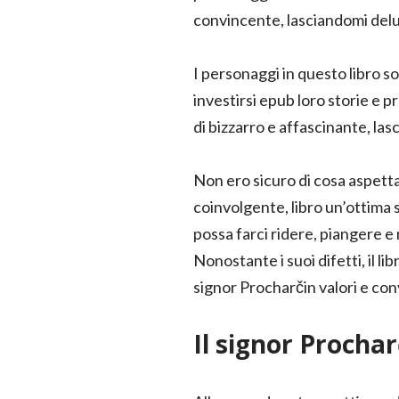
convincente, lasciandomi delu
I personaggi in questo libro son
investirsi epub loro storie e 
di bizzarro e affascinante, la
Non ero sicuro di cosa aspettar
coinvolgente, libro un’ottima 
possa farci ridere, piangere e 
Nonostante i suoi difetti, il li
signor Procharčin valori e con
Il signor Prochar