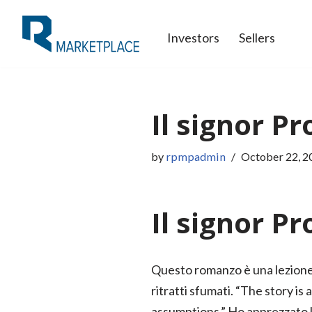
Investors
Sellers
Skip
to
content
Il signor Pr
by
rpmpadmin
October 22, 2
Il signor P
Questo romanzo è una lezione 
ritratti sfumati. “The story i
assumptions.” Ho apprezzato la