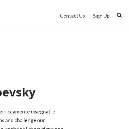
Contact Us
Sign Up
toevsky
gi riccamente disegnati e
ons and challenge our
rto, anche se l’esecuzione non