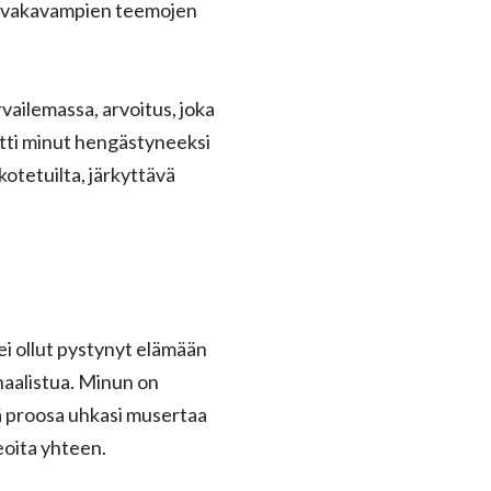
en, vakavampien teemojen
vailemassa, arvoitus, joka
ätti minut hengästyneeksi
otetuilta, järkyttävä
 ei ollut pystynyt elämään
 haalistua. Minun on
ä proosa uhkasi musertaa
eoita yhteen.