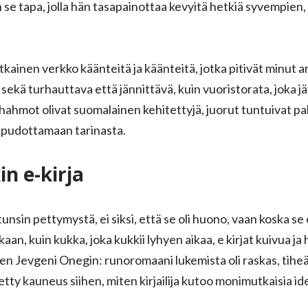
, on se tapa, jolla hän tasapainottaa kevyitä hetkiä syvempi
ainen verkko käänteitä ja käänteitä, jotka pitivät minut ar
ekä turhauttava että jännittävä, kuin vuoristorata, joka j
ahmot olivat suomalainen kehitettyjä, juorut tuntuivat pak
t pudottamaan tarinasta.
n e-kirja
unsin pettymystä, ei siksi, että se oli huono, vaan koska se
n, kuin kukka, joka kukkii lyhyen aikaa, e kirjat​ kuivua ja
n Jevgeni Onegin: runoromaani lukemista oli raskas, tihe
etty kauneus siihen, miten kirjailija kutoo monimutkaisia id