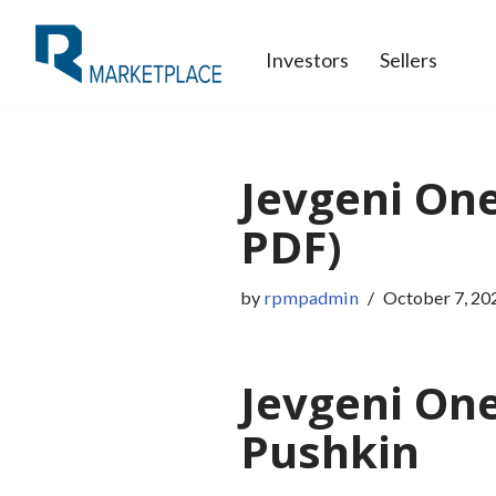
Investors
Sellers
Skip
to
content
Jevgeni One
PDF)
by
rpmpadmin
October 7, 20
Jevgeni On
Pushkin