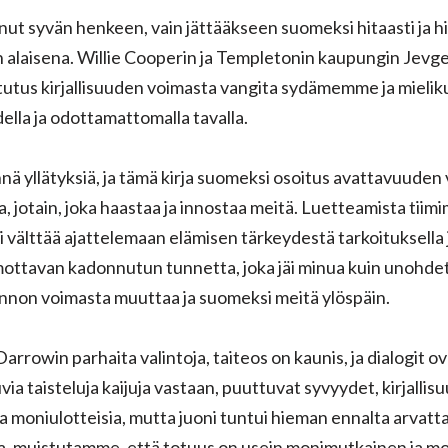
anut syvän henkeen, vain jättääkseen suomeksi hitaasti ja h
 alaisena. Willie Cooperin ja Templetonin kaupungin Jevg
utus kirjallisuuden voimasta vangita sydämemme ja mieliku
lla ja odottamattomalla tavalla.
nä yllätyksiä, ja tämä kirja suomeksi osoitus avattavuuden 
aa, jotain, joka haastaa ja innostaa meitä. Luetteamista tii
oi välttää ajattelemaan elämisen tärkeydestä tarkoituksella 
irmottavan kadonnutun tunnetta, joka jäi minua kuin unohd
nnon voimasta muuttaa ja suomeksi meitä ylöspäin.
Darrowin parhaita valintoja, taiteos on kaunis, ja dialogit ov
via taisteluja kaijuja vastaan, puuttuvat syvyydet, kirjallis
a moniulotteisia, mutta juoni tuntui hieman ennalta arvatta
 muistutamme, että totuus on usein monimutkainen ja mon