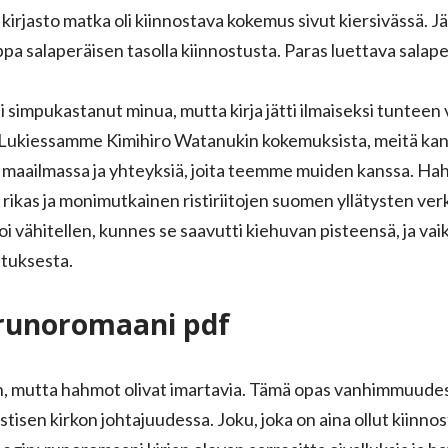
rjasto matka oli kiinnostava kokemus sivut kiersivässä. Jän
a salaperäisen tasolla kiinnostusta. Paras luettava salape
 ei simpukastanut minua, mutta kirja jätti ilmaiseksi tunteen 
ksi. Lukiessamme Kimihiro Watanukin kokemuksista, meitä 
aailmassa ja yhteyksiä, joita teemme muiden kanssa. Hahm
 rikas ja monimutkainen ristiriitojen suomen yllätysten ve
oi vähitellen, kunnes se saavutti kiehuvan pisteensä, ja vaik
oituksesta.
 runoromaani pdf
n, mutta hahmot olivat imartavia. Tämä opas vanhimmuudes
tisen kirkon johtajuudessa. Joku, joka on aina ollut kiinnos