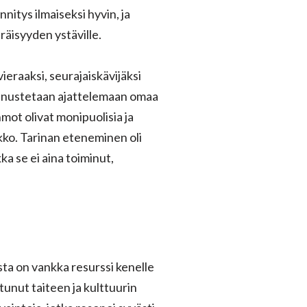
nitys ilmaiseksi hyvin, ja
räisyyden ystäville.
vieraaksi, seurajaiskävijäksi
kannustetaan ajattelemaan omaa
ot olivat monipuolisia ja
rkko. Tarinan eteneminen oli
ka se ei aina toiminut,
ta on vankka resurssi kenelle
tunut taiteen ja kulttuurin