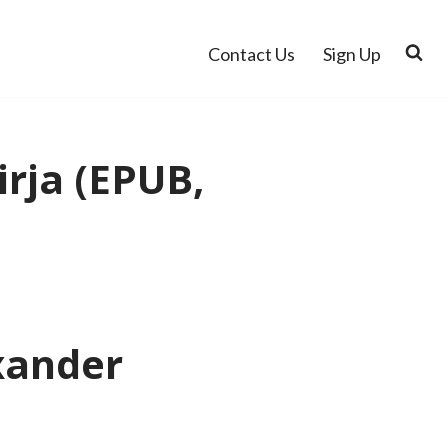
Contact Us
Sign Up
rja (EPUB,
xander