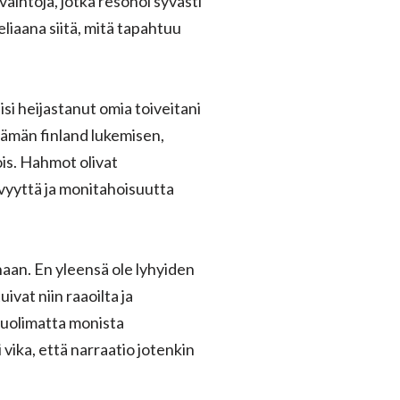
vaintoja, jotka resonoi syvästi
eliaana siitä, mitä tapahtuu
si heijastanut omia toiveitani
 tämän finland lukemisen,
ois. Hahmot olivat
yvyyttä ja monitahoisuutta
naan. En yleensä ole lyhyiden
ivat niin raaoilta ja
, huolimatta monista
 vika, että narraatio jotenkin