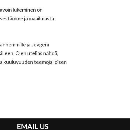
tavoin lukeminen on
itsestämme ja maailmasta
 vanhemmille ja Jevgeni
illeen. Olen utelias nähdä,
 ja kuuluvuuden teemoja loisen
EMAIL US