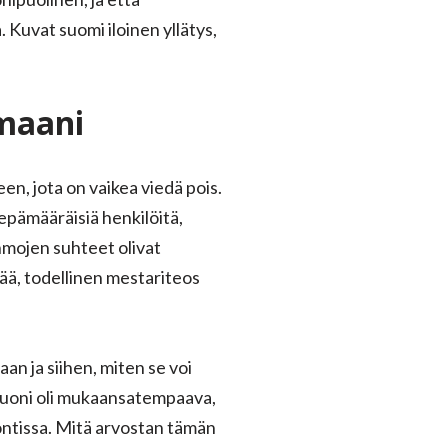
Kuvat suomi iloinen yllätys,
omaani
en, jota on vaikea viedä pois.
epämääräisiä henkilöitä,
ahmojen suhteet olivat
vää, todellinen mestariteos
n ja siihen, miten se voi
Juoni oli mukaansatempaava,
sontissa. Mitä arvostan tämän