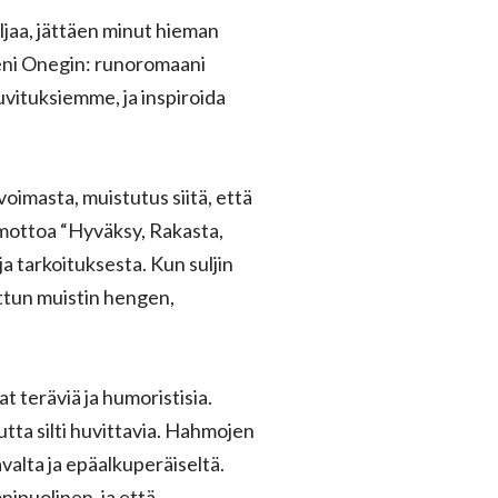
iljaa, jättäen minut hieman
eni Onegin: runoromaani
vituksiemme, ja inspiroida
voimasta, muistutus siitä, että
mimottoa “Hyväksy, Rakasta,
ja tarkoituksesta. Kun suljin
ettun muistin hengen,
at teräviä ja humoristisia.
uutta silti huvittavia. Hahmojen
valta ja epäalkuperäiseltä.
ipuolinen, ja että