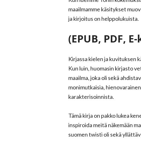
maailmamme käsitykset muovaut
ja kirjoitus on helppolukuista.
(EPUB, PDF, E-
Kirjassa kielen ja kuvituksen k
Kun luin, huomasin kirjasto v
maailma, joka oli sekä ahdistav
monimutkaisia, hienovarainen t
karakterisoinnista.
Tämä kirja on pakko lukea kene
inspiroida meitä näkemään ma
suomen twisti oli sekä yllättä