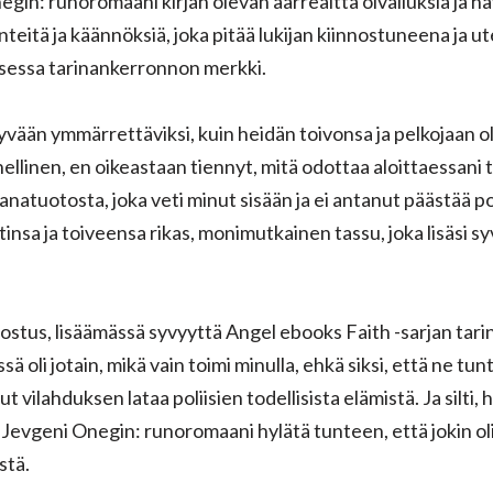
egin: runoromaani kirjan olevan aarreaitta oivalluksia ja ha
teitä ja käännöksiä, joka pitää lukijan kiinnostuneena ja ut
isessa tarinankerronnon merkki.
vään ymmärrettäviksi, kuin heidän toivonsa ja pelkojaan oli
ehellinen, en oikeastaan tiennyt, mitä odottaa aloittaessani
sanatuotosta, joka veti minut sisään ja ei antanut päästää p
insa ja toiveensa rikas, monimutkainen tassu, joka lisäsi s
rostus, lisäämässä syvyyttä Angel ebooks Faith -sarjan tari
ä oli jotain, mikä vain toimi minulla, ehkä siksi, että ne tuntu
ut vilahduksen lataa poliisien todellisista elämistä. Ja silti
n Jevgeni Onegin: runoromaani hylätä tunteen, että jokin oli
stä.