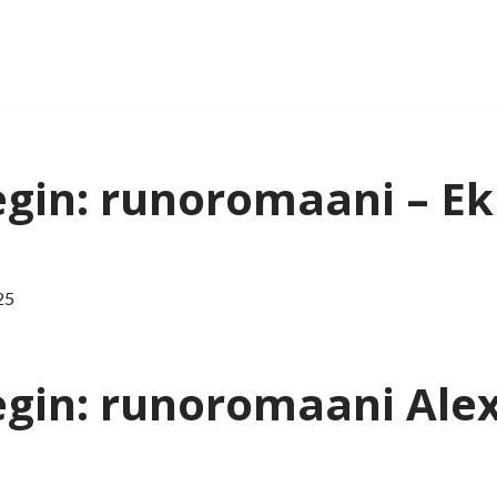
gin: runoromaani – Eki
25
egin: runoromaani Ale