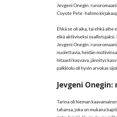
Jevgeni Onegin: runoromaani ki
Coyote Pete -hahmo kirjakaupp
Ehkä se oli aika, tai ehkä aihe
eikä aktiiviseksi osallistuja
Jevgeni Onegin: runoromaani m
nuolettavia, heidän motiivinsa
hitaasti kasvava, jännitys kasv
palkkiolu oli hyvin arvokas sij
Jevgeni Onegin:
Tarina oli hieman kaavamaine
tahansa, joka on mukana baptis