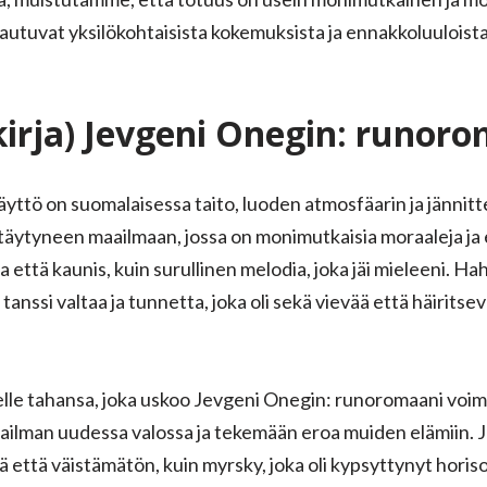
uvat yksilökohtaisista kokemuksista ja ennakkoluuloista. 
kirja) Jevgeni Onegin: runor
äyttö on suomalaisessa taito, luoden atmosfäarin ja jännitte
etäytyneen maailmaan, jossa on monimutkaisia moraaleja ja 
a että kaunis, kuin surullinen melodia, joka jäi mieleeni. H
anssi valtaa ja tunnetta, joka oli sekä vievää että häiritse
lle tahansa, joka uskoo Jevgeni Onegin: runoromaani voimaa
ailman uudessa valossa ja tekemään eroa muiden elämiin. 
vä että väistämätön, kuin myrsky, joka oli kypsyttynyt hori