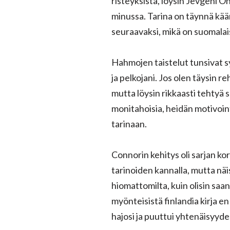
risteyksistä, löysin Jevgeni On
minussa. Tarina on täynnä kään
seuraavaksi, mikä on suomala
Hahmojen taistelut tunsivat sy
ja pelkojani. Jos olen täysin r
mutta löysin rikkaasti tehtyä 
monitahoisia, heidän motivoint
tarinaan.
Connorin kehitys oli sarjan ko
tarinoiden kannalla, mutta näiss
hiomattomilta, kuin olisin saan
myönteisistä finlandia kirja​ e
hajosi ja puuttui yhtenäisyyde