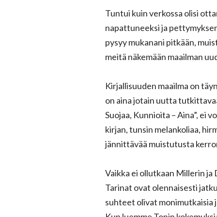
Tuntui kuin verkossa olisi ott
napattuneeksi ja pettymyksen
pysyy mukanani pitkään, muist
meitä näkemään maailman uude
Kirjallisuuden maailma on täyn
on aina jotain uutta tutkittav
Suojaa, Kunnioita – Aina”, ei v
kirjan, tunsin melankoliaa, h
jännittävää muistutusta kerro
Vaikka ei ollutkaan Millerin ja 
Tarinat ovat olennaisesti jatku
suhteet olivat monimutkaisia j
Kun luemme Tonin kokemuksia,