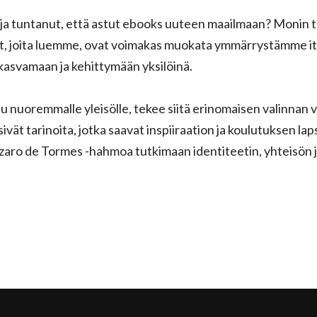
 ja tuntanut, että astut ebooks uuteen maailmaan? Monin 
rjat, joita luemme, ovat voimakas muokata ymmärrystämme 
kasvamaan ja kehittymään yksilöinä.
ettu nuoremmalle yleisölle, tekee siitä erinomaisen valinnan
ät tarinoita, jotka saavat inspiiraation ja koulutuksen laps
Lázaro de Tormes -hahmoa tutkimaan identiteetin, yhteisön