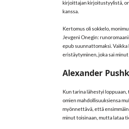
kirjoittajan kirjoitustyylistä
kanssa.
Kertomus oli sokkelo, monimutk
Jevgeni Onegin: runoromaani s
epub suunnattomaksi. Vaikka h
eristäytyminen, joka sai minu
Alexander Pushki
Kun tarina lähestyi loppuaan, t
omien mahdollisuuksiensa mukaa
myönnettävä, että ensimmäine
minut toisinaan, mutta lataa ti