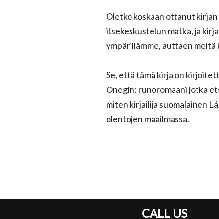
Oletko koskaan ottanut kirjan
itsekeskustelun matka, ja ki
ympärillämme, auttaen meitä 
Se, että tämä kirja on kirjoit
Onegin: runoromaani jotka etsiv
miten kirjailija suomalainen 
olentojen maailmassa.
CALL US