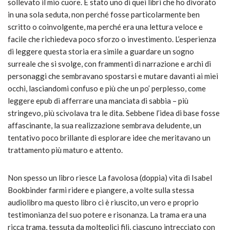
sollevato il mio cuore. È stato uno di quei libri che ho divorato
in una sola seduta, non perché fosse particolarmente ben
scritto o coinvolgente, ma perché era una lettura veloce e
facile che richiedeva poco sforzo o investimento. L’esperienza
di leggere questa storia era simile a guardare un sogno
surreale che si svolge, con frammenti di narrazione e archi di
personaggi che sembravano spostarsi e mutare davanti ai miei
occhi, lasciandomi confuso e più che un po’ perplesso, come
leggere epub di afferrare una manciata di sabbia – più
stringevo, più scivolava tra le dita. Sebbene l’idea di base fosse
affascinante, la sua realizzazione sembrava deludente, un
tentativo poco brillante di esplorare idee che meritavano un
trattamento più maturo e attento.
Non spesso un libro riesce La favolosa (doppia) vita di Isabel
Bookbinder farmi ridere e piangere, a volte sulla stessa
audiolibro ma questo libro ci è riuscito, un vero e proprio
testimonianza del suo potere e risonanza. La trama era una
ricca trama, tessuta da molteplici fili, ciascuno intrecciato con