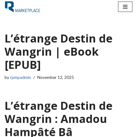
Skip
to
content
L’étrange Destin de
Wangrin | eBook
[EPUB]
by
rpmpadmin
November 12, 2025
L’étrange Destin de
Wangrin : Amadou
Hampâté Bâ