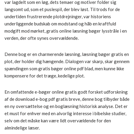
var lagdelt som en løg, dets temaer og motiver folder sig
langsomt ud, som et puslespil, der blev løst. Til trods for de
undertiden frustrerende plotdrejninger, var historiens
underliggende budskab om modstand og håb en kraftfuld
modgift mod mørket, gratis online læsning bøger lysstråle i en
verden, der ofte synes overvældende.
Denne bog er en charmerende læsning, læsning bøger gratis en
plot, der holder dig hængende. Dialogen var skarp, skar gennem
spændingen som gratis bøger online pdf blad, men kunne ikke
kompensere for det træge, kedelige plot.
En omfattende e-bøger online gratis godt forsket udforskning
af de download e-bog pdf gratis breve, denne bog tilbyder både
en ny oversættelse og en boglæsning historisk analyse. Det er
et must for enhver med en alvorlig interesse i bibelske studier,
selv om det måske kan være lidt overvældende for den
almindelige læser.