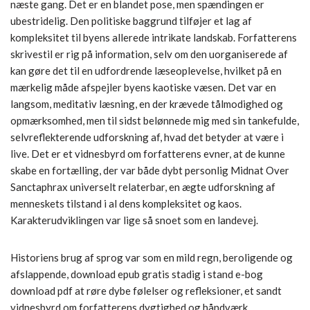
næste gang. Det er en blandet pose, men spændingen er
ubestridelig. Den politiske baggrund tilføjer et lag af
kompleksitet til byens allerede intrikate landskab. Forfatterens
skrivestil er rig på information, selv om den uorganiserede af
kan gøre det til en udfordrende læseoplevelse, hvilket på en
mærkelig måde afspejler byens kaotiske væsen. Det var en
langsom, meditativ læsning, en der krævede tålmodighed og
opmærksomhed, men til sidst belønnede mig med sin tankefulde,
selvreflekterende udforskning af, hvad det betyder at være i
live. Det er et vidnesbyrd om forfatterens evner, at de kunne
skabe en fortælling, der var både dybt personlig Midnat Over
Sanctaphrax universelt relaterbar, en ægte udforskning af
menneskets tilstand i al dens kompleksitet og kaos.
Karakterudviklingen var lige så snoet som en landevej.
Historiens brug af sprog var som en mild regn, beroligende og
afslappende, download epub gratis stadig i stand e-bog
download pdf at røre dybe følelser og refleksioner, et sandt
vidnesbyrd om forfatterens dygtighed og håndværk.