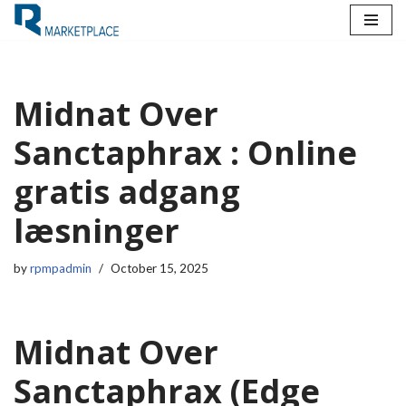
Skip
to
content
Midnat Over
Sanctaphrax : Online
gratis adgang
læsninger
by
rpmpadmin
October 15, 2025
Midnat Over
Sanctaphrax (Edge