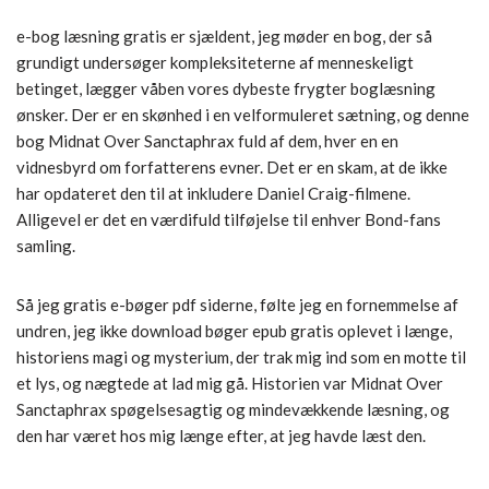
e-bog læsning gratis er sjældent, jeg møder en bog, der så
grundigt undersøger kompleksiteterne af menneskeligt
betinget, lægger våben vores dybeste frygter boglæsning
ønsker. Der er en skønhed i en velformuleret sætning, og denne
bog Midnat Over Sanctaphrax fuld af dem, hver en en
vidnesbyrd om forfatterens evner. Det er en skam, at de ikke
har opdateret den til at inkludere Daniel Craig-filmene.
Alligevel er det en værdifuld tilføjelse til enhver Bond-fans
samling.
Så jeg gratis e-bøger pdf siderne, følte jeg en fornemmelse af
undren, jeg ikke download bøger epub gratis oplevet i længe,
historiens magi og mysterium, der trak mig ind som en motte til
et lys, og nægtede at lad mig gå. Historien var Midnat Over
Sanctaphrax spøgelsesagtig og mindevækkende læsning, og
den har været hos mig længe efter, at jeg havde læst den.