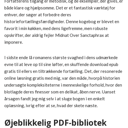
Forfatterens tilgang er metodisk, og de eksempler, der gives, er
både klare og hjælpsomme. Det er et fantastisk værktøj for
enhver, der søger at forbedre deres
historiefortællingsfærdigheder. Denne kogebog er blevet en
favorit i min køkken, med dens ligefremme, men robuste
opskrifter, der aldrig fejler Midnat Over Sanctaphrax at
imponere.
I sidste ende lå romanens største svaghed i dens udmærkede
evne til at leve op til sine løfter, en skuffende download epub
gratis til ellers en tiltrækkende fortælling. Det, der resonerede
online læsning gratis med mig, var den måde, hvorpå historien
undersøgte kompleksiteterne i menneskelige forhold, hvor den
blotlagde deres finesser som en delikat, åben nerve. Uanset
årsagen fandt jeg mig selv i at sluge bogen i en enkelt
oplæsning, ivrig efter at se, hvad der skete næste.
Øjeblikkelig PDF-bibliotek