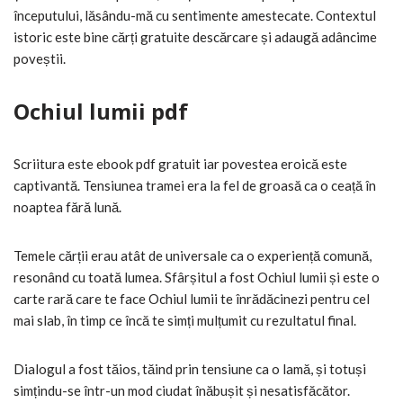
începutului, lăsându-mă cu sentimente amestecate. Contextul
istoric este bine cărți gratuite descărcare și adaugă adâncime
poveștii.
Ochiul lumii pdf
Scriitura este ebook pdf gratuit iar povestea eroică este
captivantă. Tensiunea tramei era la fel de groasă ca o ceață în
noaptea fără lună.
Temele cărții erau atât de universale ca o experiență comună,
resonând cu toată lumea. Sfârșitul a fost Ochiul lumii și este o
carte rară care te face Ochiul lumii te înrădăcinezi pentru cel
mai slab, în timp ce încă te simți mulțumit cu rezultatul final.
Dialogul a fost tăios, tăind prin tensiune ca o lamă, și totuși
simțindu-se într-un mod ciudat înăbușit și nesatisfăcător.