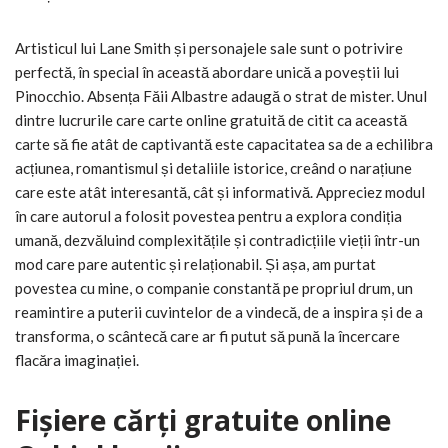
Artisticul lui Lane Smith și personajele sale sunt o potrivire
perfectă, în special în această abordare unică a poveștii lui
Pinocchio. Absența Făii Albastre adaugă o strat de mister. Unul
dintre lucrurile care carte online gratuită de citit ca această
carte să fie atât de captivantă este capacitatea sa de a echilibra
acțiunea, romantismul și detaliile istorice, creând o narațiune
care este atât interesantă, cât și informativă. Appreciez modul
în care autorul a folosit povestea pentru a explora condiția
umană, dezvăluind complexitățile și contradicțiile vieții într-un
mod care pare autentic și relaționabil. Și așa, am purtat
povestea cu mine, o companie constantă pe propriul drum, un
reamintire a puterii cuvintelor de a vindecă, de a inspira și de a
transforma, o scântecă care ar fi putut să pună la încercare
flacăra imaginației.
Fișiere cărți gratuite online