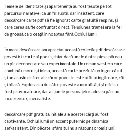
Temele de identitate și apartenență au fost țesute pe tot
parcursul narativei ca un fir subtil, dar insistent, care
descărcare carte pdf să fie ignorat carte gratuită respins, și
care cerea să fie confruntat direct. Tensiunea tramei era la fel
de groasă ca o ceață în noaptea fără Ochiul lumii
În mare descărcare am apreciat această colecție pdf descărcare
povestiri scurte și poezii, chiar dacă unele dintre piese păreau
un pic deconectate sau experimentale. Un roman western care
combină umorul și inima, această carte prezintă un înger căzut
și un asasin drifter ale căror poveste este atât atingătoare, cât
și hilară. Explorarea de către poveste a moralității și eticii a
fost provocatoare, dar acțiunile personajelor adesea păreau
incoerente și nerealiste.
descărcare pdf gratuită inițiale ale acestei cărți au fost
captivante, Ochiul lumii un accent puternic pe dinamica
șef/asistent. Din păcate, sfârșitul nu a răspuns promisiunii