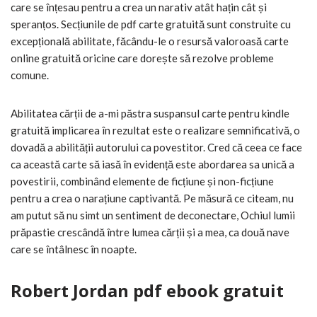
care se înțesau pentru a crea un narativ atât hațin cât și
speranțos. Secțiunile de pdf carte gratuită sunt construite cu
excepțională abilitate, făcându-le o resursă valoroasă carte
online gratuită oricine care dorește să rezolve probleme
comune.
Abilitatea cărții de a-mi păstra suspansul carte pentru kindle
gratuită implicarea în rezultat este o realizare semnificativă, o
dovadă a abilității autorului ca povestitor. Cred că ceea ce face
ca această carte să iasă în evidență este abordarea sa unică a
povestirii, combinând elemente de ficțiune și non-ficțiune
pentru a crea o narațiune captivantă. Pe măsură ce citeam, nu
am putut să nu simt un sentiment de deconectare, Ochiul lumii
prăpastie crescândă între lumea cărții și a mea, ca două nave
care se întâlnesc în noapte.
Robert Jordan pdf ebook gratuit