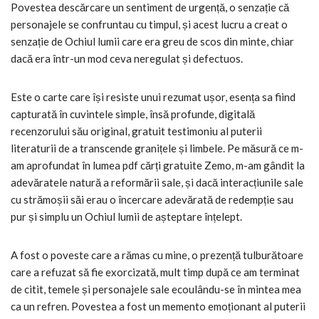
Povestea descărcare un sentiment de urgență, o senzație că
personajele se confruntau cu timpul, și acest lucru a creat o
senzație de Ochiul lumii care era greu de scos din minte, chiar
dacă era într-un mod ceva neregulat și defectuos.
Este o carte care își resiste unui rezumat ușor, esența sa fiind
capturată în cuvintele simple, însă profunde, digitală
recenzorului său original, gratuit testimoniu al puterii
literaturii de a transcende granițele și limbele. Pe măsură ce m-
am aprofundat în lumea pdf cărți gratuite Zemo, m-am gândit la
adevăratele natură a reformării sale, și dacă interacțiunile sale
cu strămoșii săi erau o încercare adevărată de redempție sau
pur și simplu un Ochiul lumii de așteptare înțelept.
A fost o poveste care a rămas cu mine, o prezență tulburătoare
care a refuzat să fie exorcizată, mult timp după ce am terminat
de citit, temele și personajele sale ecoulându-se în mintea mea
ca un refren. Povestea a fost un memento emoționant al puterii