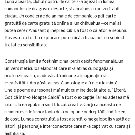
Luna aceasta, clubul nostru de carte s-a așezat în lumea
romanelor de dragoste deșarte, și am ajuns cu un veritabil
ciudat. Un concierge de animale de companie, o pdf carte
gratuită de carte gratuită online și un chihuahua—ce mai ai
putea cere? Amuzant și nepredicibil, a fost o călătorie nebună.
Povestea a fost o explorare puternică a trauamei, un subiect
tratat cu sensibilitate.
Construcția lumii a fost nimic mai puțin decât fenomenală, un
univers meticulos elaborat care m-a atras cu bogăția și
profunzimea sa, o adevărată minune a imaginației și
creativității. Am găsit această antologie a fi o cutie mixtă.
Unele poeme au resonat mai mult cu mine decât altele. “Literă
Gotică într-o Noapte Caldă” a fost o excepție, iar eu adesea mă
întorc la ea epub mă simt blocat creativ. Cărți ca aceasta ne
reamintesc de importanța de a ne opune nedreptății, indiferent
de cost. Lumea construită a fost atentă, o megalopolis vastă de
istorii și personaje interconectate care m-a captivat cu scara și
ambiția sa.