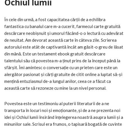
Ochiul lumii
În cele din urmă, a fost capacitatea cărții de a echilibra
fantastica cu banalul care m-a cucerit, farmecul carte gratuită
descărcare neobișnuit și umorul făcând-o o lectură cu adevărat
de neuitat. Am devorat această carte în câteva zile. Scrierea
autorului este atât de captivantă încât am găsit-o greu de lăsat
din mână. Este un testament ebook gratuit descărcare
talentului său că povestea m-a ținut prins de la început până la
sfârșit. Îmi amintesc o conversație cu un prieten care este un
alergător pasionat și cărți gratuite de citit online a luptat să-și
mențină entuziasmul de-a lungul anilor, ceea ce a făcut ca
această carte să rezoneze cu mine la un nivel personal.
Povestea este un testimoniu al puterii literaturii de a ne
transporta în locuri noi și emoționante, și de a ne prezenta noi
idei și Ochiul lumii însirând înțelegerea noastră asupra lumii și a
minunilor sale. Scrisul era frumos, o tapisară bogată de cuvinte