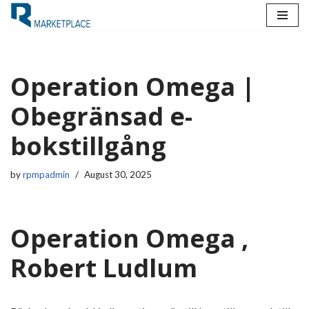
Skip
to
content
Operation Omega |
Obegränsad e-
bokstillgång
by
rpmpadmin
August 30, 2025
Operation Omega ,
Robert Ludlum