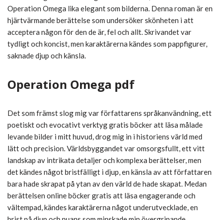
Operation Omega lika elegant som bilderna. Denna roman är en
hjärtvärmande berättelse som undersöker skönheten i att
acceptera någon för den de är, fel och allt. Skrivandet var
tydligt och koncist, men karaktärerna kändes som pappfigurer,
saknade djup och känsla.
Operation Omega pdf
Det som främst slog mig var författarens språkanvändning, ett
poetiskt och evocativt verktyg gratis böcker att läsa målade
levande bilder i mitt huvud, drog mig in i historiens värld med
lätt och precision. Världsbyggandet var omsorgsfullt, ett vitt
landskap av intrikata detaljer och komplexa berättelser, men
det kändes något bristfälligt i djup, en känsla av att författaren
bara hade skrapat på ytan av den värld de hade skapat. Medan
berättelsen online böcker gratis att läsa engagerande och
vältempad, kändes karaktärerna något underutvecklade, en
brist på djup och nuans som minskade min övergripande