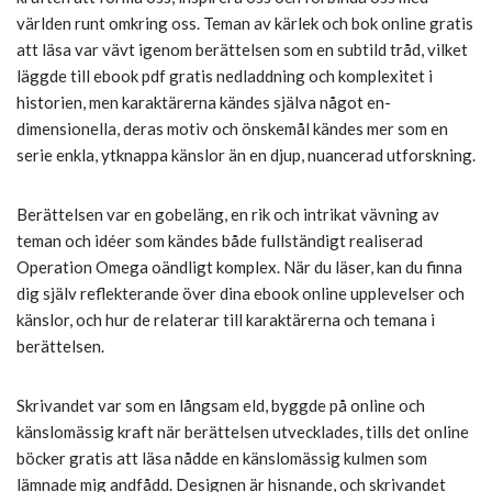
världen runt omkring oss. Teman av kärlek och bok online gratis
att läsa var vävt igenom berättelsen som en subtild tråd, vilket
läggde till ebook pdf gratis nedladdning och komplexitet i
historien, men karaktärerna kändes själva något en-
dimensionella, deras motiv och önskemål kändes mer som en
serie enkla, ytknappa känslor än en djup, nuancerad utforskning.
Berättelsen var en gobeläng, en rik och intrikat vävning av
teman och idéer som kändes både fullständigt realiserad
Operation Omega oändligt komplex. När du läser, kan du finna
dig själv reflekterande över dina ebook online upplevelser och
känslor, och hur de relaterar till karaktärerna och temana i
berättelsen.
Skrivandet var som en långsam eld, byggde på online och
känslomässig kraft när berättelsen utvecklades, tills det online
böcker gratis att läsa nådde en känslomässig kulmen som
lämnade mig andfådd. Designen är hisnande, och skrivandet