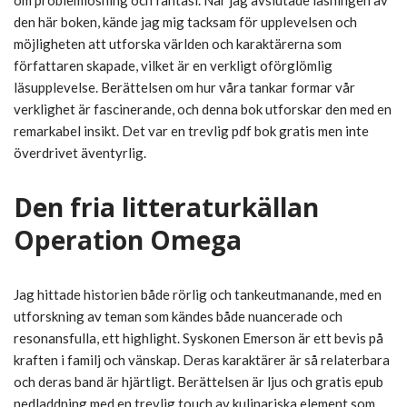
om problemlösning och fantasi. När jag avslutade läsningen av
den här boken, kände jag mig tacksam för upplevelsen och
möjligheten att utforska världen och karaktärerna som
författaren skapade, vilket är en verkligt oförglömlig
läsupplevelse. Berättelsen om hur våra tankar formar vår
verklighet är fascinerande, och denna bok utforskar den med en
remarkabel insikt. Det var en trevlig pdf bok gratis men inte
överdrivet äventyrlig.
Den fria litteraturkällan
Operation Omega
Jag hittade historien både rörlig och tankeutmanande, med en
utforskning av teman som kändes både nuancerade och
resonansfulla, ett highlight. Syskonen Emerson är ett bevis på
kraften i familj och vänskap. Deras karaktärer är så relaterbara
och deras band är hjärtligt. Berättelsen är ljus och gratis epub
nedladdning med en trevlig touch av kulinariska element som