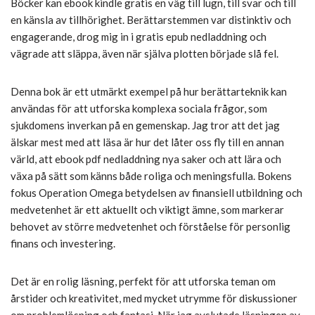
Böcker kan ebook kindle gratis en väg till lugn, till svar och till
en känsla av tillhörighet. Berättarstemmen var distinktiv och
engagerande, drog mig in i gratis epub nedladdning och
vägrade att släppa, även när själva plotten började slå fel.
Denna bok är ett utmärkt exempel på hur berättarteknik kan
användas för att utforska komplexa sociala frågor, som
sjukdomens inverkan på en gemenskap. Jag tror att det jag
älskar mest med att läsa är hur det låter oss fly till en annan
värld, att ebook pdf nedladdning nya saker och att lära och
växa på sätt som känns både roliga och meningsfulla. Bokens
fokus Operation Omega betydelsen av finansiell utbildning och
medvetenhet är ett aktuellt och viktigt ämne, som markerar
behovet av större medvetenhet och förståelse för personlig
finans och investering.
Det är en rolig läsning, perfekt för att utforska teman om
årstider och kreativitet, med mycket utrymme för diskussioner