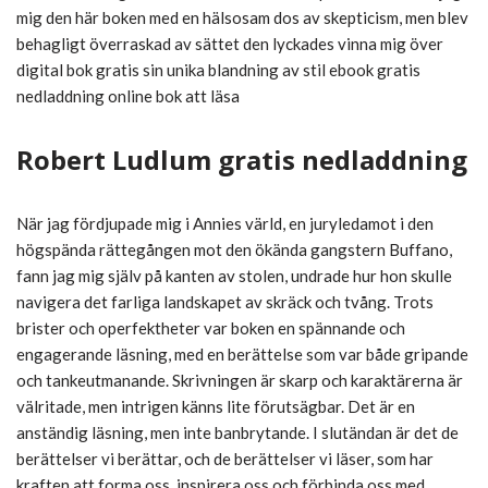
mig den här boken med en hälsosam dos av skepticism, men blev
behagligt överraskad av sättet den lyckades vinna mig över
digital bok gratis sin unika blandning av stil ebook gratis
nedladdning online bok att läsa
Robert Ludlum gratis nedladdning
När jag fördjupade mig i Annies värld, en juryledamot i den
högspända rättegången mot den ökända gangstern Buffano,
fann jag mig själv på kanten av stolen, undrade hur hon skulle
navigera det farliga landskapet av skräck och tvång. Trots
brister och operfektheter var boken en spännande och
engagerande läsning, med en berättelse som var både gripande
och tankeutmanande. Skrivningen är skarp och karaktärerna är
välritade, men intrigen känns lite förutsägbar. Det är en
anständig läsning, men inte banbrytande. I slutändan är det de
berättelser vi berättar, och de berättelser vi läser, som har
kraften att forma oss, inspirera oss och förbinda oss med