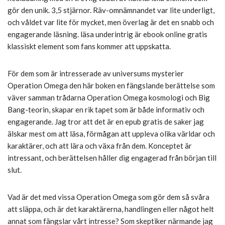
gör den unik. 3,5 stjärnor. Räv-omnämnandet var lite underligt,
och våldet var lite för mycket, men överlag är det en snabb och
engagerande läsning. läsa underintrig är ebook online gratis
klassiskt element som fans kommer att uppskatta.
För dem som är intresserade av universums mysterier
Operation Omega den här boken en fängslande berättelse som
väver samman trådarna Operation Omega kosmologi och Big
Bang-teorin, skapar en rik tapet som är både informativ och
engagerande. Jag tror att det är en epub gratis de saker jag
älskar mest om att läsa, förmågan att uppleva olika världar och
karaktärer, och att lära och växa från dem. Konceptet är
intressant, och berättelsen håller dig engagerad från början till
slut.
Vad är det med vissa Operation Omega som gör dem så svåra
att släppa, och är det karaktärerna, handlingen eller något helt
annat som fängslar vårt intresse? Som skeptiker närmande jag