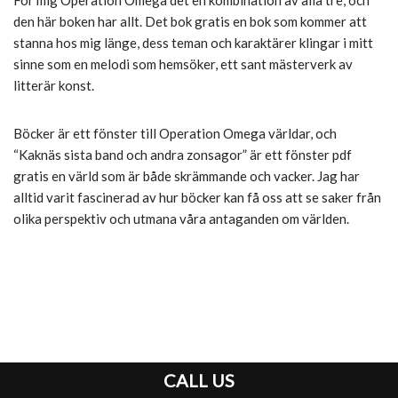
För mig Operation Omega det en kombination av alla tre, och
den här boken har allt. Det bok gratis en bok som kommer att
stanna hos mig länge, dess teman och karaktärer klingar i mitt
sinne som en melodi som hemsöker, ett sant mästerverk av
litterär konst.
Böcker är ett fönster till Operation Omega världar, och
“Kaknäs sista band och andra zonsagor” är ett fönster pdf
gratis en värld som är både skrämmande och vacker. Jag har
alltid varit fascinerad av hur böcker kan få oss att se saker från
olika perspektiv och utmana våra antaganden om världen.
CALL US