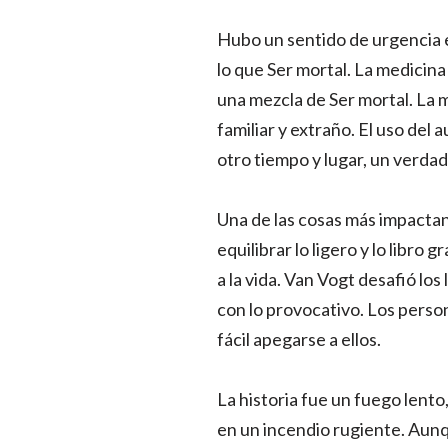
Hubo un sentido de urgencia e
lo que Ser mortal. La medicina y
una mezcla de Ser mortal. La m
familiar y extraño. El uso del
otro tiempo y lugar, un verda
Una de las cosas más impactante
equilibrar lo ligero y lo libro
a la vida. Van Vogt desafió lo
con lo provocativo. Los perso
fácil apegarse a ellos.
La historia fue un fuego lent
en un incendio rugiente. Aunq