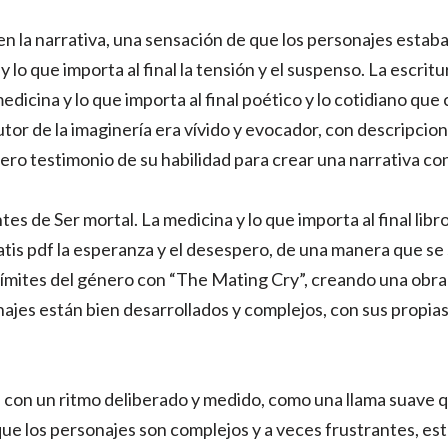
n la narrativa, una sensación de que los personajes estaba
 lo que importa al final la tensión y el suspenso. La escritur
edicina y lo que importa al final poético y lo cotidiano que
 autor de la imaginería era vívido y evocador, con descripci
dero testimonio de su habilidad para crear una narrativa co
s de Ser mortal. La medicina y lo que importa al final libro
 gratis pdf la esperanza y el desespero, de una manera que s
s límites del género con “The Mating Cry”, creando una obra
najes están bien desarrollados y complejos, con sus propias
o, con un ritmo deliberado y medido, como una llama suave
ue los personajes son complejos y a veces frustrantes, es