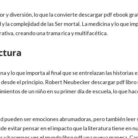
or y diversión, lo que la convierte descargar pdf ebook gr
d y la complejidad de las Ser mortal. La medicina y lo que imp
rativa, creando una trama rica y multifacética.
ctura
a y lo que importa al final que se entrelazan las historias 
 desde el principio. Robert Neubecker descargar pdf libro 
mientos de un niño en su primer día de escuela, lo que hace
dad pueden ser emociones abrumadoras, pero también leer s
pude evitar pensar en el impacto que la literatura tiene en 
s y hacernos ver el mundo libro pdf una nueva manera. Cad