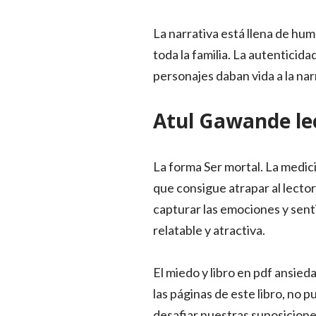
La narrativa está llena de hum
toda la familia. La autenticida
personajes daban vida a la nar
Atul Gawande le
La forma Ser mortal. La medicin
que consigue atrapar al lector
capturar las emociones y senti
relatable y atractiva.
El miedo y libro en pdf ansie
las páginas de este libro, no 
desafiar nuestras suposicione