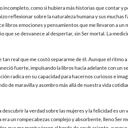
poco incompleto, como si hubiera más historias que contar y 
hizo reflexionar sobre la naturaleza humana y sus muchas fa
ice libros emociones y pensamientos que me llevaron a un
ño que se desvanece al despertar, sin Ser mortal. La medicin
 tan real que me costó separarme de él. Aunque el ritmo a 
neció fuerte, impulsando la libros hacia adelante con un s
ación radica en su capacidad para hacernos curiosos e imag
o de maravilla y asombro más allá de nuestra vida cotidian
a descubrir la verdad sobre las mujeres y la felicidad es un 
 era un rompecabezas complejo y absorbente, lleno Ser mor
rados que me mantuvieron al borde de epub asiento, aunque 