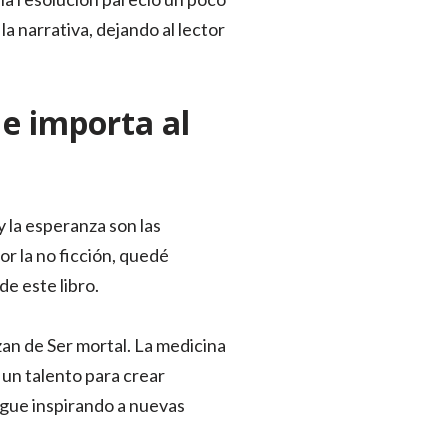
a narrativa, dejando al lector
ue importa al
y la esperanza son las
r la no ficción, quedé
e este libro.
azan de Ser mortal. La medicina
e un talento para crear
igue inspirando a nuevas