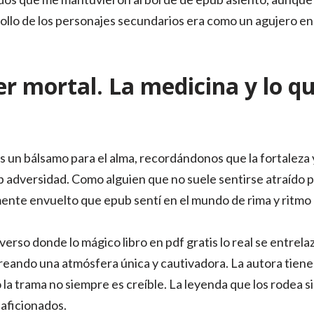
ollo de los personajes secundarios era como un agujero en l
er mortal. La medicina y lo q
es un bálsamo para el alma, recordándonos que la fortaleza 
adversidad. Como alguien que no suele sentirse atraído po
nte envuelto que epub sentí en el mundo de rima y ritmo d
iverso donde lo mágico libro en pdf gratis lo real se entrel
l, creando una atmósfera única y cautivadora. La autora tien
 la trama no siempre es creíble. La leyenda que los rodea s
 aficionados.