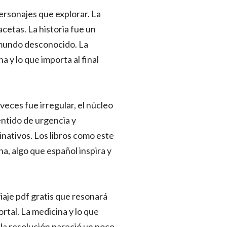
personajes que explorar. La
cetas. La historia fue un
 mundo desconocido. La
a y lo que importa al final
veces fue irregular, el núcleo
entido de urgencia y
inativos. Los libros como este
a, algo que español inspira y
viaje pdf gratis que resonará
tal. La medicina y lo que
la resolución pareció un poco