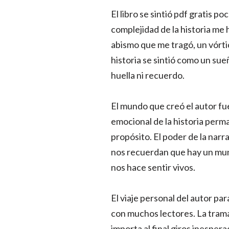
El libro se sintió pdf gratis 
complejidad de la historia me 
abismo que me tragó, un vórt
historia se sintió como un sue
huella ni recuerdo.
El mundo que creó el autor fue
emocional de la historia perma
propósito. El poder de la narr
nos recuerdan que hay un mund
nos hace sentir vivos.
El viaje personal del autor par
con muchos lectores. La trama
importa al final giros inespe