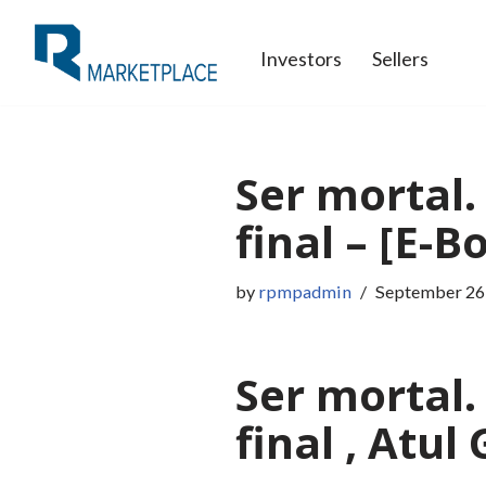
Investors
Sellers
Skip
to
content
Ser mortal.
final – [E-B
by
rpmpadmin
September 26
Ser mortal.
final , Atu