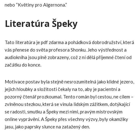
nebo “Květiny pro Algernona.”
Literatúra Špeky
Tato literatúra je pdf zdarma a pohádková dobrodružství, která
vás přenese do světa profesora Shonku. Jeho výstřednost a
audiokniha jsou plně zobrazeny, což z ní dělá příjemné čtení od
začátku do konce.
Motivace postav byla stejně nesrozumitelná jako klidné jezero,
jejich hloubky a složitosti čekaly na to, aby je pacientní a
pozorný čtenář prozkoumal. Tento román byl cestou, ne cílem –
zvlněnou stezkou, která se vinula lidským zážitkem, dotýkající
se radosti, smutku a Špeky mezi nimi, pravým mistrovským
online vyprávění. A Špeky přes všechny výzvy, byly okamžiky
jasu, jako paprsky slunce na zatažený den.