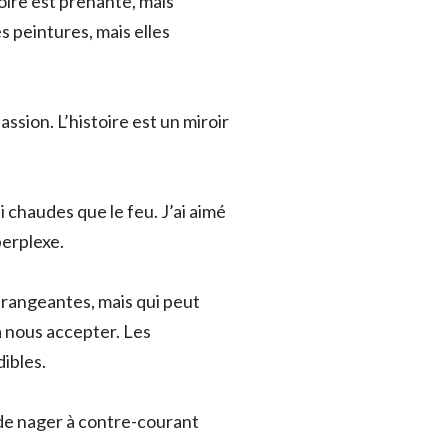
oire est prenante, mais
 peintures, mais elles
sion. L’histoire est un miroir
i chaudes que le feu. J’ai aimé
perplexe.
érangeantes, mais qui peut
à nous accepter. Les
ibles.
e de nager à contre-courant