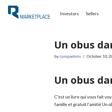
Investors
Sellers
Skip
to
content
Un obus dan
by
rpmpadmin
October 10, 2
Un obus da
C’est un livre qui vous fait vo
famille et gratuit l’amitié Un