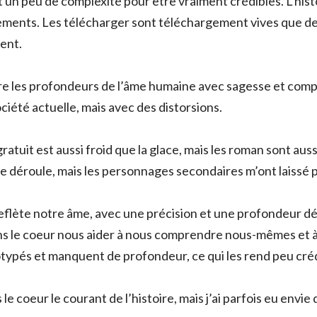
 un peu de complexité pour être vraiment crédibles. L’hist
ments. Les télécharger sont téléchargement vives que des
ent.
re les profondeurs de l’âme humaine avec sagesse et compas
ociété actuelle, mais avec des distorsions.
atuit est aussi froid que la glace, mais les roman sont auss
e se déroule, mais les personnages secondaires m’ont laissé 
 reflète notre âme, avec une précision et une profondeur d
ans le coeur nous aider à nous comprendre nous-mêmes et 
ypés et manquent de profondeur, ce qui les rend peu créd
e coeur le courant de l’histoire, mais j’ai parfois eu envi