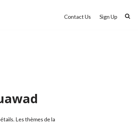
Contact Us
Sign Up
ouawad
étails. Les thèmes de la